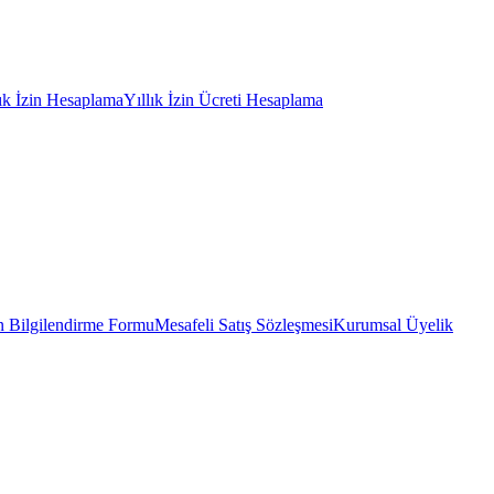
lık İzin Hesaplama
Yıllık İzin Ücreti Hesaplama
 Bilgilendirme Formu
Mesafeli Satış Sözleşmesi
Kurumsal Üyelik