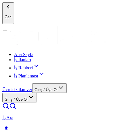
Geri
Ana Sayfa
İş İlanları
İş Rehberi
İş Planlaması
Ücretsiz ilan ver
Giriş / Üye Ol
Giriş / Üye Ol
İş Ara