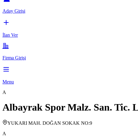
Aday Girişi
İlan Ver
Firma Girişi
Menu
A
Albayrak Spor Malz. San. Tic. L
YUKARI MAH. DOĞAN SOKAK NO:9
A