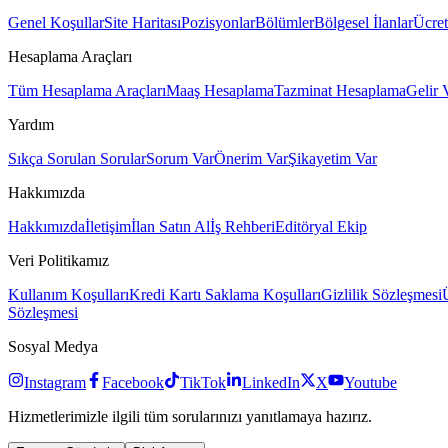
Genel Koşullar
Site Haritası
Pozisyonlar
Bölümler
Bölgesel İlanlar
Ücret
Hesaplama Araçları
Tüm Hesaplama Araçları
Maaş Hesaplama
Tazminat Hesaplama
Gelir 
Yardım
Sıkça Sorulan Sorular
Sorum Var
Önerim Var
Şikayetim Var
Hakkımızda
Hakkımızda
İletişim
İlan Satın Al
İş Rehberi
Editöryal Ekip
Veri Politikamız
Kullanım Koşulları
Kredi Kartı Saklama Koşulları
Gizlilik Sözleşmesi
Sözleşmesi
Sosyal Medya
Instagram
Facebook
TikTok
LinkedIn
X
Youtube
Hizmetlerimizle ilgili tüm sorularınızı yanıtlamaya hazırız.