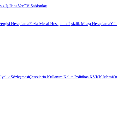
siz İş İlanı Ver
CV Şablonları
Vergisi Hesaplama
Fazla Mesai Hesaplama
İşsizlik Maaşı Hesaplama
Yıl
Üyelik Sözleşmesi
Çerezlerin Kullanımı
Kalite Politikası
KVKK Metni
Ön