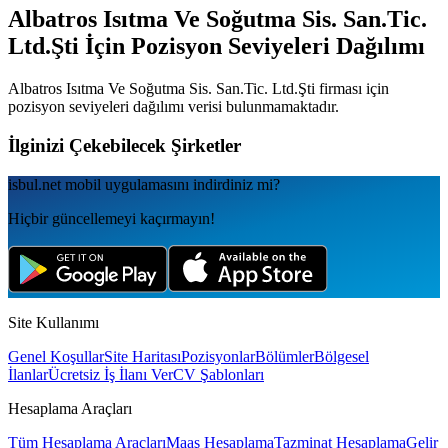
Albatros Isıtma Ve Soğutma Sis. San.Tic.
Ltd.Şti
İçin Pozisyon Seviyeleri Dağılımı
Albatros Isıtma Ve Soğutma Sis. San.Tic. Ltd.Şti
firması için
pozisyon seviyeleri dağılımı verisi bulunmamaktadır.
İlginizi Çekebilecek Şirketler
isbul.net
mobil uygulamаsını
indirdiniz mi?
Hiçbir güncellemeyi kaçırmayın!
Site Kullanımı
Genel Koşullar
Site Haritası
Pozisyonlar
Bölümler
Bölgesel
İlanlar
Ücretsiz İş İlanı Ver
CV Şablonları
Hesaplama Araçları
Tüm Hesaplama Araçları
Maaş Hesaplama
Tazminat Hesaplama
Gelir