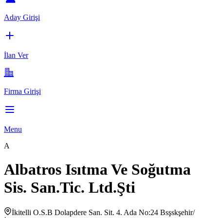
Aday Girişi
İlan Ver
Firma Girişi
Menu
A
Albatros Isıtma Ve Soğutma
Sis. San.Tic. Ltd.Şti
İkitelli O.S.B Dolapdere San. Sit. 4. Ada No:24 Bsşskşehir/