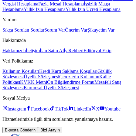
Vergisi Hesaplama
Fazla Mesai Hesaplama
İşsizlik Maaşı
Hesaplama
Yıllık İzin Hesaplama
Yıllık İzin Ücreti Hesaplama
Yardım
Sıkça Sorulan Sorular
Sorum Var
Önerim Var
Şikayetim Var
Hakkımızda
Hakkımızda
İletişim
İlan Satın Al
İş Rehberi
Editöryal Ekip
Veri Politikamız
Kullanım Koşulları
Kredi Kartı Saklama Koşulları
Gizlilik
Sözleşmesi
Üyelik Sözleşmesi
Çerezlerin Kullanımı
Kalite
Politikası
KVKK Metni
Ön Bilgilendirme Formu
Mesafeli Satış
Sözleşmesi
Kurumsal Üyelik Sözleşmesi
Sosyal Medya
Instagram
Facebook
TikTok
LinkedIn
X
Youtube
Hizmetlerimizle ilgili tüm sorularınızı yanıtlamaya hazırız.
E-posta Gönderin
Bizi Arayın