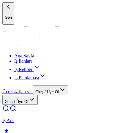
Geri
Ana Sayfa
İş İlanları
İş Rehberi
İş Planlaması
Ücretsiz ilan ver
Giriş / Üye Ol
Giriş / Üye Ol
İş Ara