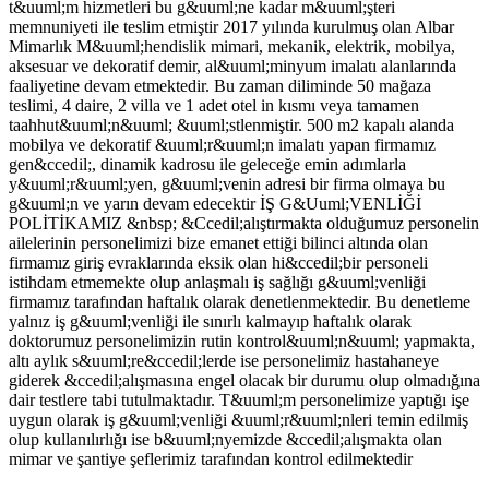
t&uuml;m hizmetleri bu g&uuml;ne kadar m&uuml;şteri
memnuniyeti ile teslim etmiştir 2017 yılında kurulmuş olan Albar
Mimarlık M&uuml;hendislik mimari, mekanik, elektrik, mobilya,
aksesuar ve dekoratif demir, al&uuml;minyum imalatı alanlarında
faaliyetine devam etmektedir. Bu zaman diliminde 50 mağaza
teslimi, 4 daire, 2 villa ve 1 adet otel in kısmı veya tamamen
taahhut&uuml;n&uuml; &uuml;stlenmiştir. 500 m2 kapalı alanda
mobilya ve dekoratif &uuml;r&uuml;n imalatı yapan firmamız
gen&ccedil;, dinamik kadrosu ile geleceğe emin adımlarla
y&uuml;r&uuml;yen, g&uuml;venin adresi bir firma olmaya bu
g&uuml;n ve yarın devam edecektir İŞ G&Uuml;VENLİĞİ
POLİTİKAMIZ &nbsp; &Ccedil;alıştırmakta olduğumuz personelin
ailelerinin personelimizi bize emanet ettiği bilinci altında olan
firmamız giriş evraklarında eksik olan hi&ccedil;bir personeli
istihdam etmemekte olup anlaşmalı iş sağlığı g&uuml;venliği
firmamız tarafından haftalık olarak denetlenmektedir. Bu denetleme
yalnız iş g&uuml;venliği ile sınırlı kalmayıp haftalık olarak
doktorumuz personelimizin rutin kontrol&uuml;n&uuml; yapmakta,
altı aylık s&uuml;re&ccedil;lerde ise personelimiz hastahaneye
giderek &ccedil;alışmasına engel olacak bir durumu olup olmadığına
dair testlere tabi tutulmaktadır. T&uuml;m personelimize yaptığı işe
uygun olarak iş g&uuml;venliği &uuml;r&uuml;nleri temin edilmiş
olup kullanılırlığı ise b&uuml;nyemizde &ccedil;alışmakta olan
mimar ve şantiye şeflerimiz tarafından kontrol edilmektedir