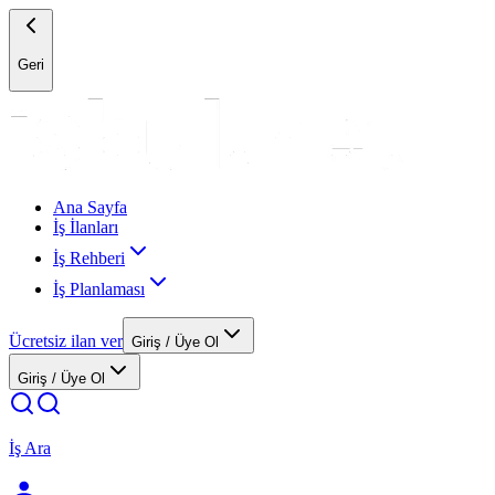
Geri
Ana Sayfa
İş İlanları
İş Rehberi
İş Planlaması
Ücretsiz ilan ver
Giriş / Üye Ol
Giriş / Üye Ol
İş Ara