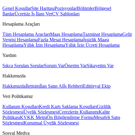
Genel Koşullar
Site Haritası
Pozisyonlar
Bölümler
Bölgesel
İlanlar
Ücretsiz İş İlanı Ver
CV Şablonları
Hesaplama Araçları
Tüm Hesaplama Araçları
Maaş Hesaplama
Tazminat Hesaplama
Gelir
Vergisi Hesaplama
Fazla Mesai Hesaplama
İşsizlik Maaşı
Hesaplama
Yıllık İzin Hesaplama
Yıllık İzin Ücreti Hesaplama
Yardım
Sıkça Sorulan Sorular
Sorum Var
Önerim Var
Şikayetim Var
Hakkımızda
Hakkımızda
İletişim
İlan Satın Al
İş Rehberi
Editöryal Ekip
Veri Politikamız
Kullanım Koşulları
Kredi Kartı Saklama Koşulları
Gizlilik
Sözleşmesi
Üyelik Sözleşmesi
Çerezlerin Kullanımı
Kalite
Politikası
KVKK Metni
Ön Bilgilendirme Formu
Mesafeli Satış
Sözleşmesi
Kurumsal Üyelik Sözleşmesi
Sosyal Medya