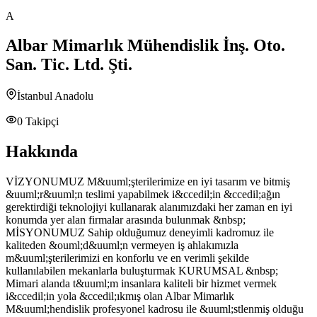
A
Albar Mimarlık Mühendislik İnş. Oto.
San. Tic. Ltd. Şti.
İstanbul Anadolu
0
Takipçi
Hakkında
VİZYONUMUZ M&uuml;şterilerimize en iyi tasarım ve bitmiş
&uuml;r&uuml;n teslimi yapabilmek i&ccedil;in &ccedil;ağın
gerektirdiği teknolojiyi kullanarak alanımızdaki her zaman en iyi
konumda yer alan firmalar arasında bulunmak &nbsp;
MİSYONUMUZ Sahip olduğumuz deneyimli kadromuz ile
kaliteden &ouml;d&uuml;n vermeyen iş ahlakımızla
m&uuml;şterilerimizi en konforlu ve en verimli şekilde
kullanılabilen mekanlarla buluşturmak KURUMSAL &nbsp;
Mimari alanda t&uuml;m insanlara kaliteli bir hizmet vermek
i&ccedil;in yola &ccedil;ıkmış olan Albar Mimarlık
M&uuml;hendislik profesyonel kadrosu ile &uuml;stlenmiş olduğu