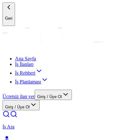
Geri
Ana Sayfa
İş İlanları
İş Rehberi
İş Planlaması
Ücretsiz ilan ver
Giriş / Üye Ol
Giriş / Üye Ol
İş Ara