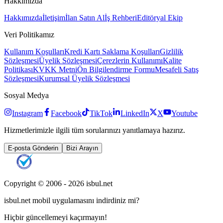
Hakkımızda
Hakkımızda
İletişim
İlan Satın Al
İş Rehberi
Editöryal Ekip
Veri Politikamız
Kullanım Koşulları
Kredi Kartı Saklama Koşulları
Gizlilik
Sözleşmesi
Üyelik Sözleşmesi
Çerezlerin Kullanımı
Kalite
Politikası
KVKK Metni
Ön Bilgilendirme Formu
Mesafeli Satış
Sözleşmesi
Kurumsal Üyelik Sözleşmesi
Sosyal Medya
Instagram
Facebook
TikTok
LinkedIn
X
Youtube
Hizmetlerimizle ilgili tüm sorularınızı yanıtlamaya hazırız.
E-posta Gönderin
Bizi Arayın
Copyright © 2006 -
2026
isbul.net
isbul.net
mobil uygulamasını
indirdiniz mi?
Hiçbir güncellemeyi kaçırmayın!