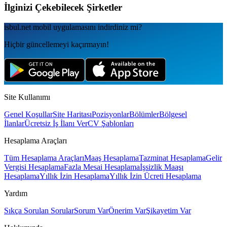
İlginizi Çekebilecek Şirketler
isbul.net
mobil uygulamаsını
indirdiniz mi?
Hiçbir güncellemeyi kaçırmayın!
Site Kullanımı
Genel Koşullar
Site Haritası
Pozisyonlar
Bölümler
Bölgesel
İlanlar
Ücretsiz İş İlanı Ver
CV Şablonları
Hesaplama Araçları
Tüm Hesaplama Araçları
Maaş Hesaplama
Tazminat Hesaplama
Gelir
Vergisi Hesaplama
Fazla Mesai Hesaplama
İşsizlik Maaşı
Hesaplama
Yıllık İzin Hesaplama
Yıllık İzin Ücreti Hesaplama
Yardım
Sıkça Sorulan Sorular
Sorum Var
Önerim Var
Şikayetim Var