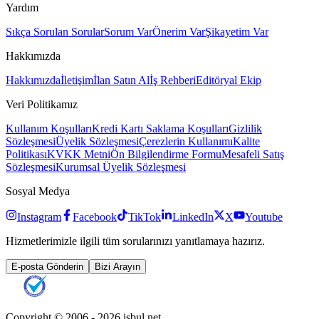
Yardım
Sıkça Sorulan Sorular
Sorum Var
Önerim Var
Şikayetim Var
Hakkımızda
Hakkımızda
İletişim
İlan Satın Al
İş Rehberi
Editöryal Ekip
Veri Politikamız
Kullanım Koşulları
Kredi Kartı Saklama Koşulları
Gizlilik
Sözleşmesi
Üyelik Sözleşmesi
Çerezlerin Kullanımı
Kalite
Politikası
KVKK Metni
Ön Bilgilendirme Formu
Mesafeli Satış
Sözleşmesi
Kurumsal Üyelik Sözleşmesi
Sosyal Medya
Instagram
Facebook
TikTok
LinkedIn
X
Youtube
Hizmetlerimizle ilgili tüm sorularınızı yanıtlamaya hazırız.
E-posta Gönderin
Bizi Arayın
Copyright © 2006 -
2026
isbul.net