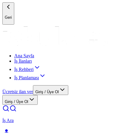
Geri
Ana Sayfa
İş İlanları
İş Rehberi
İş Planlaması
Ücretsiz ilan ver
Giriş / Üye Ol
Giriş / Üye Ol
İş Ara