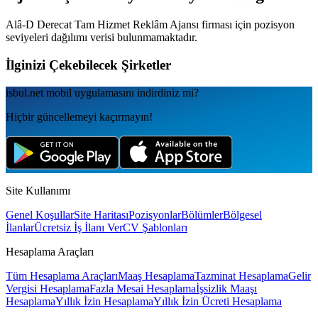
Alâ-D Derecat Tam Hizmet Reklâm Ajansı
firması için pozisyon
seviyeleri dağılımı verisi bulunmamaktadır.
İlginizi Çekebilecek Şirketler
isbul.net
mobil uygulamаsını
indirdiniz mi?
Hiçbir güncellemeyi kaçırmayın!
Site Kullanımı
Genel Koşullar
Site Haritası
Pozisyonlar
Bölümler
Bölgesel
İlanlar
Ücretsiz İş İlanı Ver
CV Şablonları
Hesaplama Araçları
Tüm Hesaplama Araçları
Maaş Hesaplama
Tazminat Hesaplama
Gelir
Vergisi Hesaplama
Fazla Mesai Hesaplama
İşsizlik Maaşı
Hesaplama
Yıllık İzin Hesaplama
Yıllık İzin Ücreti Hesaplama