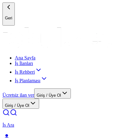
Geri
Ana Sayfa
İş İlanları
İş Rehberi
İş Planlaması
Ücretsiz ilan ver
Giriş / Üye Ol
Giriş / Üye Ol
İş Ara