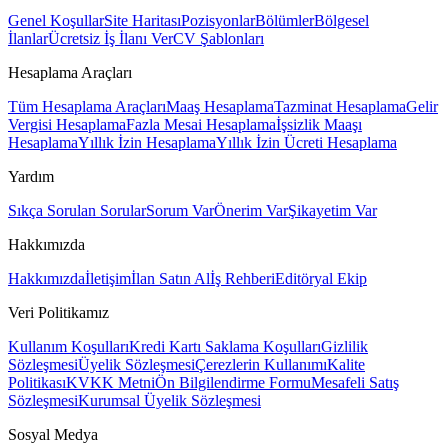
Genel Koşullar
Site Haritası
Pozisyonlar
Bölümler
Bölgesel
İlanlar
Ücretsiz İş İlanı Ver
CV Şablonları
Hesaplama Araçları
Tüm Hesaplama Araçları
Maaş Hesaplama
Tazminat Hesaplama
Gelir
Vergisi Hesaplama
Fazla Mesai Hesaplama
İşsizlik Maaşı
Hesaplama
Yıllık İzin Hesaplama
Yıllık İzin Ücreti Hesaplama
Yardım
Sıkça Sorulan Sorular
Sorum Var
Önerim Var
Şikayetim Var
Hakkımızda
Hakkımızda
İletişim
İlan Satın Al
İş Rehberi
Editöryal Ekip
Veri Politikamız
Kullanım Koşulları
Kredi Kartı Saklama Koşulları
Gizlilik
Sözleşmesi
Üyelik Sözleşmesi
Çerezlerin Kullanımı
Kalite
Politikası
KVKK Metni
Ön Bilgilendirme Formu
Mesafeli Satış
Sözleşmesi
Kurumsal Üyelik Sözleşmesi
Sosyal Medya