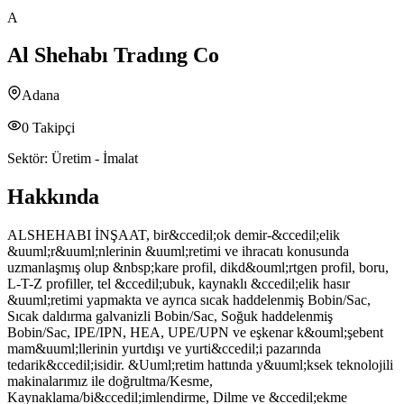
A
Al Shehabı Tradıng Co
Adana
0
Takipçi
Sektör:
Üretim - İmalat
Hakkında
ALSHEHABI İNŞAAT, bir&ccedil;ok demir-&ccedil;elik
&uuml;r&uuml;nlerinin &uuml;retimi ve ihracatı konusunda
uzmanlaşmış olup &nbsp;kare profil, dikd&ouml;rtgen profil, boru,
L-T-Z profiller, tel &ccedil;ubuk, kaynaklı &ccedil;elik hasır
&uuml;retimi yapmakta ve ayrıca sıcak haddelenmiş Bobin/Sac,
Sıcak daldırma galvanizli Bobin/Sac, Soğuk haddelenmiş
Bobin/Sac, IPE/IPN, HEA, UPE/UPN ve eşkenar k&ouml;şebent
mam&uuml;llerinin yurtdışı ve yurti&ccedil;i pazarında
tedarik&ccedil;isidir. &Uuml;retim hattında y&uuml;ksek teknolojili
makinalarımız ile doğrultma/Kesme,
Kaynaklama/bi&ccedil;imlendirme, Dilme ve &ccedil;ekme