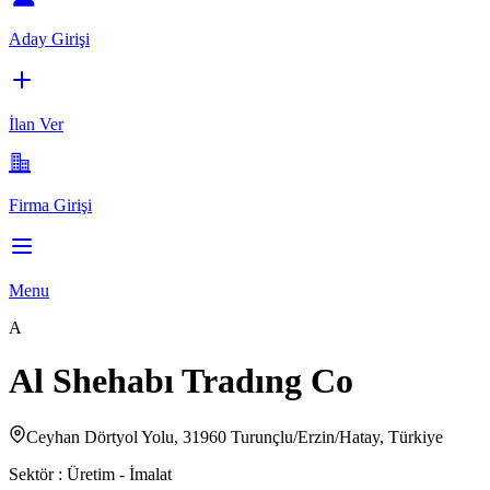
Aday Girişi
İlan Ver
Firma Girişi
Menu
A
Al Shehabı Tradıng Co
Ceyhan Dörtyol Yolu, 31960 Turunçlu/Erzin/Hatay, Türkiye
Sektör :
Üretim - İmalat