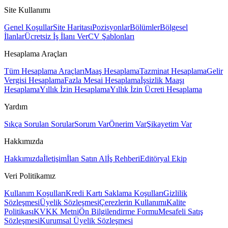
Site Kullanımı
Genel Koşullar
Site Haritası
Pozisyonlar
Bölümler
Bölgesel
İlanlar
Ücretsiz İş İlanı Ver
CV Şablonları
Hesaplama Araçları
Tüm Hesaplama Araçları
Maaş Hesaplama
Tazminat Hesaplama
Gelir
Vergisi Hesaplama
Fazla Mesai Hesaplama
İşsizlik Maaşı
Hesaplama
Yıllık İzin Hesaplama
Yıllık İzin Ücreti Hesaplama
Yardım
Sıkça Sorulan Sorular
Sorum Var
Önerim Var
Şikayetim Var
Hakkımızda
Hakkımızda
İletişim
İlan Satın Al
İş Rehberi
Editöryal Ekip
Veri Politikamız
Kullanım Koşulları
Kredi Kartı Saklama Koşulları
Gizlilik
Sözleşmesi
Üyelik Sözleşmesi
Çerezlerin Kullanımı
Kalite
Politikası
KVKK Metni
Ön Bilgilendirme Formu
Mesafeli Satış
Sözleşmesi
Kurumsal Üyelik Sözleşmesi