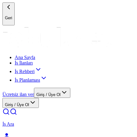
Geri
Ana Sayfa
İş İlanları
İş Rehberi
İş Planlaması
Ücretsiz ilan ver
Giriş / Üye Ol
Giriş / Üye Ol
İş Ara