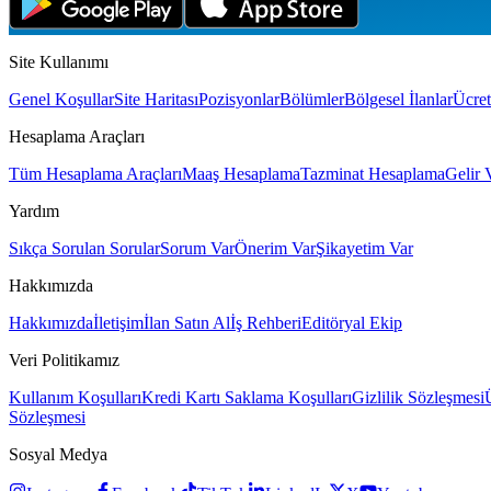
Site Kullanımı
Genel Koşullar
Site Haritası
Pozisyonlar
Bölümler
Bölgesel İlanlar
Ücret
Hesaplama Araçları
Tüm Hesaplama Araçları
Maaş Hesaplama
Tazminat Hesaplama
Gelir 
Yardım
Sıkça Sorulan Sorular
Sorum Var
Önerim Var
Şikayetim Var
Hakkımızda
Hakkımızda
İletişim
İlan Satın Al
İş Rehberi
Editöryal Ekip
Veri Politikamız
Kullanım Koşulları
Kredi Kartı Saklama Koşulları
Gizlilik Sözleşmesi
Sözleşmesi
Sosyal Medya