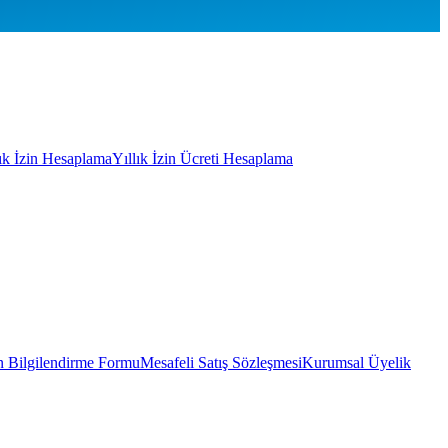
lık İzin Hesaplama
Yıllık İzin Ücreti Hesaplama
 Bilgilendirme Formu
Mesafeli Satış Sözleşmesi
Kurumsal Üyelik