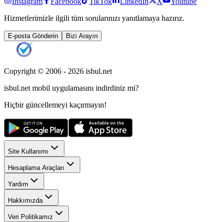
Instagram
Facebook
TikTok
LinkedIn
X
Youtube
Hizmetlerimizle ilgili tüm sorularınızı yanıtlamaya hazırız.
E-posta Gönderin
Bizi Arayın
Copyright © 2006 -
2026
isbul.net
isbul.net
mobil uygulamasını
indirdiniz mi?
Hiçbir güncellemeyi kaçırmayın!
Site Kullanımı
Hesaplama Araçları
Yardım
Hakkımızda
Veri Politikamız