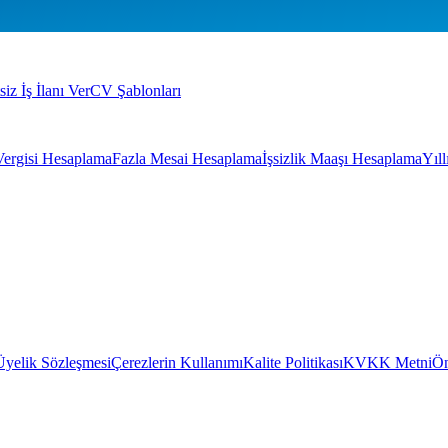
siz İş İlanı Ver
CV Şablonları
Vergisi Hesaplama
Fazla Mesai Hesaplama
İşsizlik Maaşı Hesaplama
Yıl
Üyelik Sözleşmesi
Çerezlerin Kullanımı
Kalite Politikası
KVKK Metni
Ön