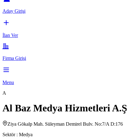
Aday Girişi
İlan Ver
Firma Girişi
Menu
A
Al Baz Medya Hizmetleri A.Ş
Ziya Gökalp Mah. Süleyman Demirel Bulv. No:7/A D:176
Sektör :
Medya