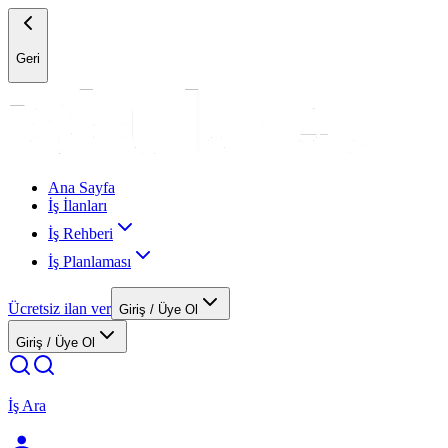
Geri
Ana Sayfa
İş İlanları
İş Rehberi
İş Planlaması
Ücretsiz ilan ver
Giriş / Üye Ol
Giriş / Üye Ol
İş Ara