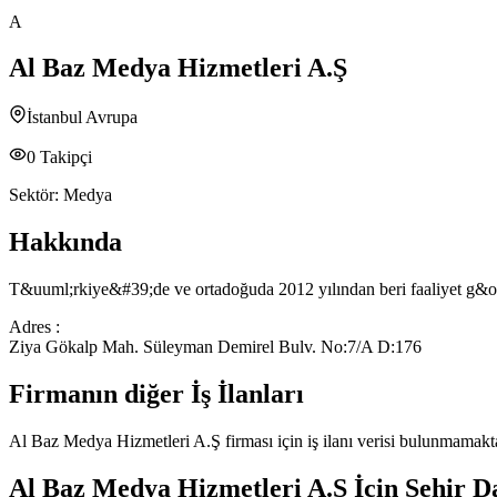
A
Al Baz Medya Hizmetleri A.Ş
İstanbul Avrupa
0
Takipçi
Sektör:
Medya
Hakkında
T&uuml;rkiye&#39;de ve ortadoğuda 2012 yılından beri faaliyet g&o
Adres :
Ziya Gökalp Mah. Süleyman Demirel Bulv. No:7/A D:176
Firmanın diğer İş İlanları
Al Baz Medya Hizmetleri A.Ş
firması için iş ilanı verisi bulunmamakt
Al Baz Medya Hizmetleri A.Ş
İçin Şehir D