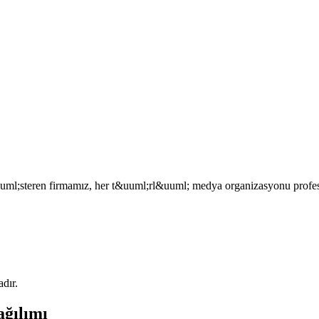
uml;steren firmamız, her t&uuml;rl&uuml; medya organizasyonu profes
adır.
ağılımı