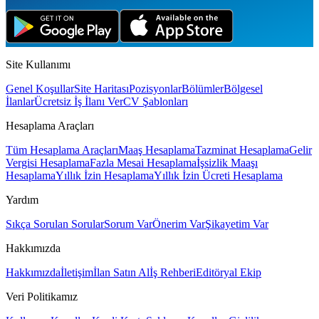
Site Kullanımı
Genel Koşullar
Site Haritası
Pozisyonlar
Bölümler
Bölgesel
İlanlar
Ücretsiz İş İlanı Ver
CV Şablonları
Hesaplama Araçları
Tüm Hesaplama Araçları
Maaş Hesaplama
Tazminat Hesaplama
Gelir
Vergisi Hesaplama
Fazla Mesai Hesaplama
İşsizlik Maaşı
Hesaplama
Yıllık İzin Hesaplama
Yıllık İzin Ücreti Hesaplama
Yardım
Sıkça Sorulan Sorular
Sorum Var
Önerim Var
Şikayetim Var
Hakkımızda
Hakkımızda
İletişim
İlan Satın Al
İş Rehberi
Editöryal Ekip
Veri Politikamız