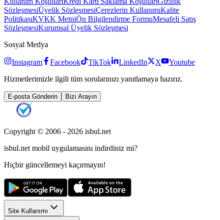
Kullanım Koşulları
Kredi Kartı Saklama Koşulları
Gizlilik
Sözleşmesi
Üyelik Sözleşmesi
Çerezlerin Kullanımı
Kalite
Politikası
KVKK Metni
Ön Bilgilendirme Formu
Mesafeli Satış
Sözleşmesi
Kurumsal Üyelik Sözleşmesi
Sosyal Medya
Instagram
Facebook
TikTok
LinkedIn
X
Youtube
Hizmetlerimizle ilgili tüm sorularınızı yanıtlamaya hazırız.
E-posta Gönderin
Bizi Arayın
Copyright © 2006 -
2026
isbul.net
isbul.net
mobil uygulamasını
indirdiniz mi?
Hiçbir güncellemeyi kaçırmayın!
Site Kullanımı