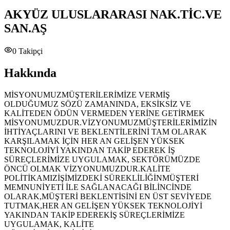
AKYÜZ ULUSLARARASI NAK.TİC.VE
SAN.AŞ
0
Takipçi
Hakkında
MİSYONUMUZMÜŞTERİLERİMİZE VERMİŞ
OLDUĞUMUZ SÖZÜ ZAMANINDA, EKSİKSİZ VE
KALİTEDEN ÖDÜN VERMEDEN YERİNE GETİRMEK
MİSYONUMUZDUR.VİZYONUMUZMÜŞTERİLERİMİZİN
İHTİYAÇLARINI VE BEKLENTİLERİNİ TAM OLARAK
KARŞILAMAK İÇİN HER AN GELİŞEN YÜKSEK
TEKNOLOJİYİ YAKINDAN TAKİP EDEREK İŞ
SÜREÇLERİMİZE UYGULAMAK, SEKTÖRÜMÜZDE
ÖNCÜ OLMAK VİZYONUMUZDUR.KALİTE
POLİTİKAMIZİŞİMİZDEKİ SÜREKLİLİĞİNMÜŞTERİ
MEMNUNİYETİ İLE SAĞLANACAĞI BİLİNCİNDE
OLARAK,MÜŞTERİ BEKLENTİSİNİ EN ÜST SEVİYEDE
TUTMAK,HER AN GELİŞEN YÜKSEK TEKNOLOJİYİ
YAKINDAN TAKİP EDEREKİŞ SÜREÇLERİMİZE
UYGULAMAK, KALİTE