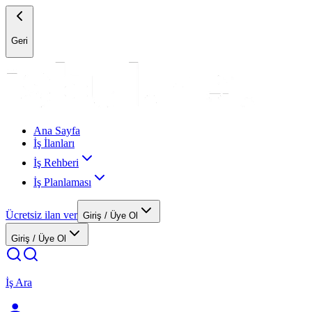
Geri
Ana Sayfa
İş İlanları
İş Rehberi
İş Planlaması
Ücretsiz ilan ver
Giriş / Üye Ol
Giriş / Üye Ol
İş Ara