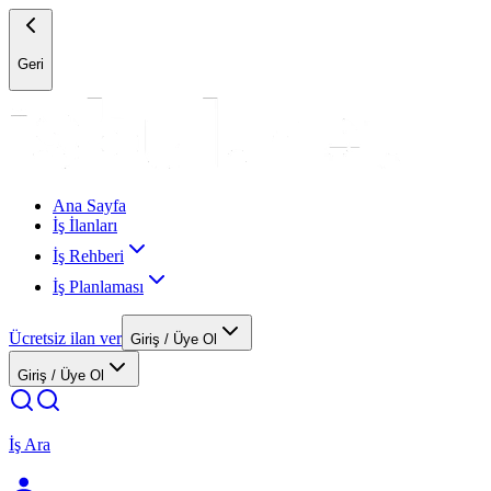
Geri
Ana Sayfa
İş İlanları
İş Rehberi
İş Planlaması
Ücretsiz ilan ver
Giriş / Üye Ol
Giriş / Üye Ol
İş Ara