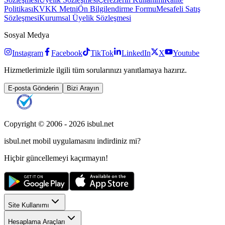
Politikası
KVKK Metni
Ön Bilgilendirme Formu
Mesafeli Satış
Sözleşmesi
Kurumsal Üyelik Sözleşmesi
Sosyal Medya
Instagram
Facebook
TikTok
LinkedIn
X
Youtube
Hizmetlerimizle ilgili tüm sorularınızı yanıtlamaya hazırız.
E-posta Gönderin
Bizi Arayın
Copyright © 2006 -
2026
isbul.net
isbul.net
mobil uygulamasını
indirdiniz mi?
Hiçbir güncellemeyi kaçırmayın!
Site Kullanımı
Hesaplama Araçları