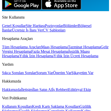
Site Kullanımı
Genel Koşullar
Site Haritası
Pozisyonlar
Bölümler
Bölgesel
İlanlar
Ücretsiz İş İlanı Ver
CV Şablonları
Hesaplama Araçları
Tüm Hesaplama Araçları
Maaş Hesaplama
Tazminat Hesaplama
Gelir
Vergisi Hesaplama
Fazla Mesai Hesaplama
İşsizlik Maaşı
Hesaplama
Yıllık İzin Hesaplama
Yıllık İzin Ücreti Hesaplama
Yardım
Sıkça Sorulan Sorular
Sorum Var
Önerim Var
Şikayetim Var
Hakkımızda
Hakkımızda
İletişim
İlan Satın Al
İş Rehberi
Editöryal Ekip
Veri Politikamız
Kullanım Koşulları
Kredi Kartı Saklama Koşulları
Gizlilik
Sözleşmesi
Üyelik Sözleşmesi
Çerezlerin Kullanımı
Kalite