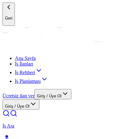
Geri
Ana Sayfa
İş İlanları
İş Rehberi
İş Planlaması
Ücretsiz ilan ver
Giriş / Üye Ol
Giriş / Üye Ol
İş Ara