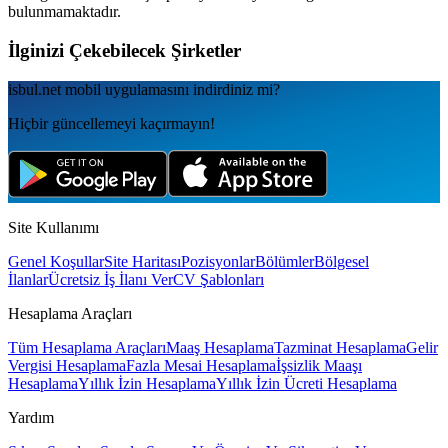
bulunmamaktadır.
İlginizi Çekebilecek Şirketler
isbul.net
mobil uygulamаsını
indirdiniz mi?
Hiçbir güncellemeyi kaçırmayın!
Site Kullanımı
Genel Koşullar
Site Haritası
Pozisyonlar
Bölümler
Bölgesel
İlanlar
Ücretsiz İş İlanı Ver
CV Şablonları
Hesaplama Araçları
Tüm Hesaplama Araçları
Maaş Hesaplama
Tazminat Hesaplama
Gelir
Vergisi Hesaplama
Fazla Mesai Hesaplama
İşsizlik Maaşı
Hesaplama
Yıllık İzin Hesaplama
Yıllık İzin Ücreti Hesaplama
Yardım