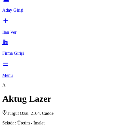
Aday Girişi
İlan Ver
Firma Girişi
Menu
A
Aktug Lazer
Turgut Ozal, 2164. Cadde
Sektör :
Üretim - İmalat