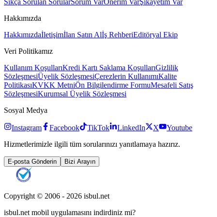
Sıkça Sorulan Sorular
Sorum Var
Önerim Var
Şikayetim Var
Hakkımızda
Hakkımızda
İletişim
İlan Satın Al
İş Rehberi
Editöryal Ekip
Veri Politikamız
Kullanım Koşulları
Kredi Kartı Saklama Koşulları
Gizlilik
Sözleşmesi
Üyelik Sözleşmesi
Çerezlerin Kullanımı
Kalite
Politikası
KVKK Metni
Ön Bilgilendirme Formu
Mesafeli Satış
Sözleşmesi
Kurumsal Üyelik Sözleşmesi
Sosyal Medya
Instagram
Facebook
TikTok
LinkedIn
X
Youtube
Hizmetlerimizle ilgili tüm sorularınızı yanıtlamaya hazırız.
E-posta Gönderin
Bizi Arayın
Copyright © 2006 -
2026
isbul.net
isbul.net
mobil uygulamasını
indirdiniz mi?