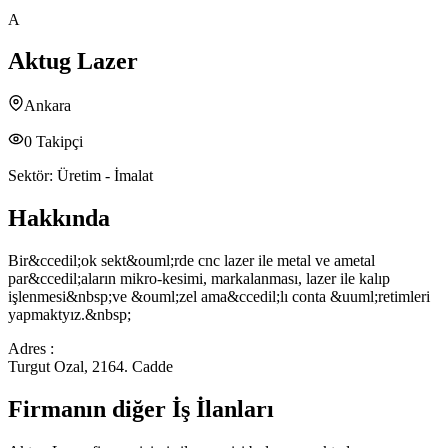
A
Aktug Lazer
Ankara
0
Takipçi
Sektör:
Üretim - İmalat
Hakkında
Bir&ccedil;ok sekt&ouml;rde cnc lazer ile metal ve ametal
par&ccedil;aların mikro-kesimi, markalanması, lazer ile kalıp
işlenmesi&nbsp;ve &ouml;zel ama&ccedil;lı conta &uuml;retimleri
yapmaktyız.&nbsp;
Adres :
Turgut Ozal, 2164. Cadde
Firmanın diğer İş İlanları