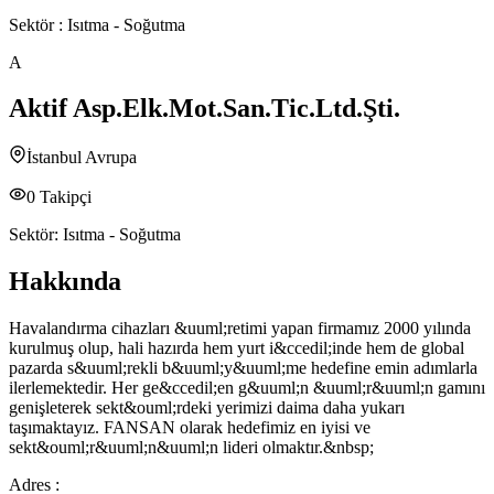
Sektör :
Isıtma - Soğutma
A
Aktif Asp.Elk.Mot.San.Tic.Ltd.Şti.
İstanbul Avrupa
0
Takipçi
Sektör:
Isıtma - Soğutma
Hakkında
Havalandırma cihazları &uuml;retimi yapan firmamız 2000 yılında
kurulmuş olup, hali hazırda hem yurt i&ccedil;inde hem de global
pazarda s&uuml;rekli b&uuml;y&uuml;me hedefine emin adımlarla
ilerlemektedir. Her ge&ccedil;en g&uuml;n &uuml;r&uuml;n gamını
genişleterek sekt&ouml;rdeki yerimizi daima daha yukarı
taşımaktayız. FANSAN olarak hedefimiz en iyisi ve
sekt&ouml;r&uuml;n&uuml;n lideri olmaktır.&nbsp;
Adres :