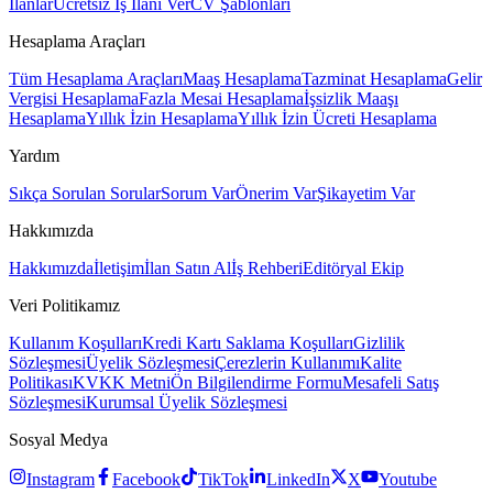
İlanlar
Ücretsiz İş İlanı Ver
CV Şablonları
Hesaplama Araçları
Tüm Hesaplama Araçları
Maaş Hesaplama
Tazminat Hesaplama
Gelir
Vergisi Hesaplama
Fazla Mesai Hesaplama
İşsizlik Maaşı
Hesaplama
Yıllık İzin Hesaplama
Yıllık İzin Ücreti Hesaplama
Yardım
Sıkça Sorulan Sorular
Sorum Var
Önerim Var
Şikayetim Var
Hakkımızda
Hakkımızda
İletişim
İlan Satın Al
İş Rehberi
Editöryal Ekip
Veri Politikamız
Kullanım Koşulları
Kredi Kartı Saklama Koşulları
Gizlilik
Sözleşmesi
Üyelik Sözleşmesi
Çerezlerin Kullanımı
Kalite
Politikası
KVKK Metni
Ön Bilgilendirme Formu
Mesafeli Satış
Sözleşmesi
Kurumsal Üyelik Sözleşmesi
Sosyal Medya
Instagram
Facebook
TikTok
LinkedIn
X
Youtube