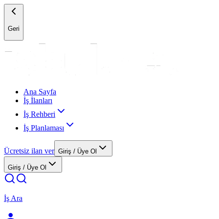
Geri
Ana Sayfa
İş İlanları
İş Rehberi
İş Planlaması
Ücretsiz ilan ver
Giriş / Üye Ol
Giriş / Üye Ol
İş Ara