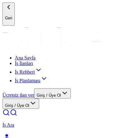
Geri
Ana Sayfa
İş İlanları
İş Rehberi
İş Planlaması
Ücretsiz ilan ver
Giriş / Üye Ol
Giriş / Üye Ol
İş Ara