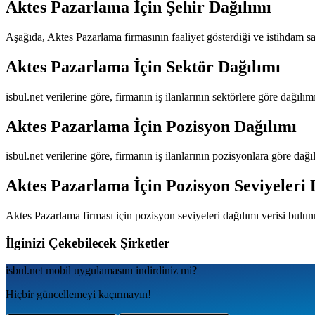
Aktes Pazarlama
İçin Şehir Dağılımı
Aşağıda,
Aktes Pazarlama
firmasının faaliyet gösterdiği ve istihdam sağ
Aktes Pazarlama
İçin Sektör Dağılımı
isbul.net verilerine göre, firmanın iş ilanlarının sektörlere göre dağılı
Aktes Pazarlama
İçin Pozisyon Dağılımı
isbul.net verilerine göre, firmanın iş ilanlarının pozisyonlara göre dağ
Aktes Pazarlama
İçin Pozisyon Seviyeleri 
Aktes Pazarlama
firması için pozisyon seviyeleri dağılımı verisi bulu
İlginizi Çekebilecek Şirketler
isbul.net
mobil uygulamаsını
indirdiniz mi?
Hiçbir güncellemeyi kaçırmayın!