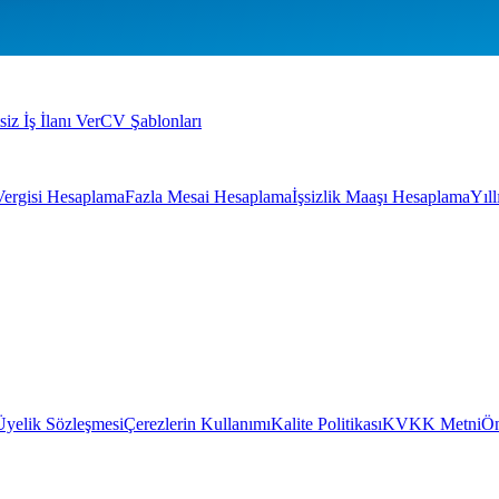
siz İş İlanı Ver
CV Şablonları
Vergisi Hesaplama
Fazla Mesai Hesaplama
İşsizlik Maaşı Hesaplama
Yıl
Üyelik Sözleşmesi
Çerezlerin Kullanımı
Kalite Politikası
KVKK Metni
Ön