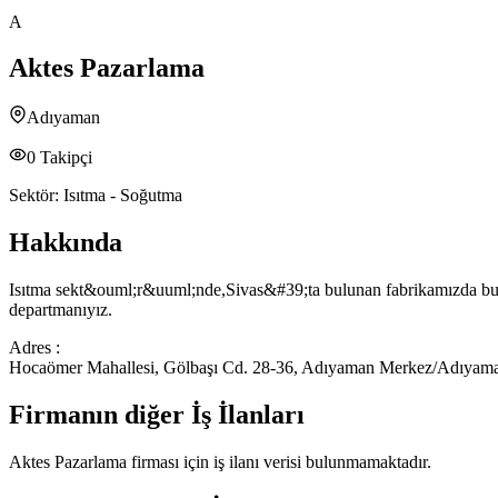
A
Aktes Pazarlama
Adıyaman
0
Takipçi
Sektör:
Isıtma - Soğutma
Hakkında
Isıtma sekt&ouml;r&uuml;nde,Sivas&#39;ta bulunan fabrikamızda buha
departmanıyız.
Adres :
Hocaömer Mahallesi, Gölbaşı Cd. 28-36, Adıyaman Merkez/Adıyama
Firmanın diğer İş İlanları
Aktes Pazarlama
firması için iş ilanı verisi bulunmamaktadır.