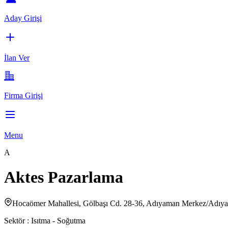
Aday Girişi
İlan Ver
Firma Girişi
Menu
A
Aktes Pazarlama
Hocaömer Mahallesi, Gölbaşı Cd. 28-36, Adıyaman Merkez/Adıy
Sektör :
Isıtma - Soğutma