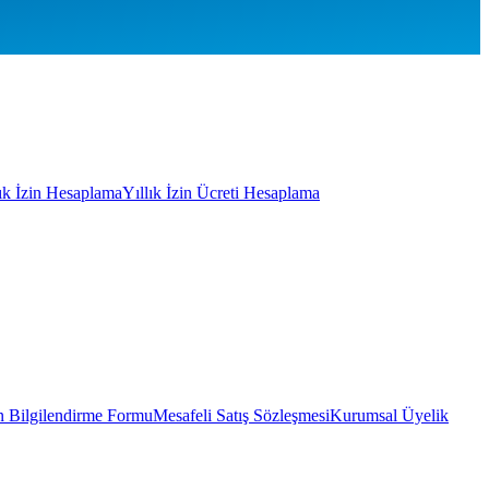
lık İzin Hesaplama
Yıllık İzin Ücreti Hesaplama
 Bilgilendirme Formu
Mesafeli Satış Sözleşmesi
Kurumsal Üyelik