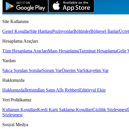
Site Kullanımı
Genel Koşullar
Site Haritası
Pozisyonlar
Bölümler
Bölgesel İlanlar
Ücret
Hesaplama Araçları
Tüm Hesaplama Araçları
Maaş Hesaplama
Tazminat Hesaplama
Gelir 
Yardım
Sıkça Sorulan Sorular
Sorum Var
Önerim Var
Şikayetim Var
Hakkımızda
Hakkımızda
İletişim
İlan Satın Al
İş Rehberi
Editöryal Ekip
Veri Politikamız
Kullanım Koşulları
Kredi Kartı Saklama Koşulları
Gizlilik Sözleşmesi
Sözleşmesi
Sosyal Medya