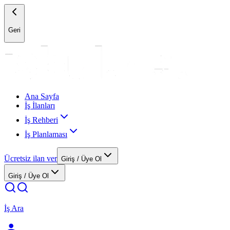
Geri
Ana Sayfa
İş İlanları
İş Rehberi
İş Planlaması
Ücretsiz ilan ver
Giriş / Üye Ol
Giriş / Üye Ol
İş Ara