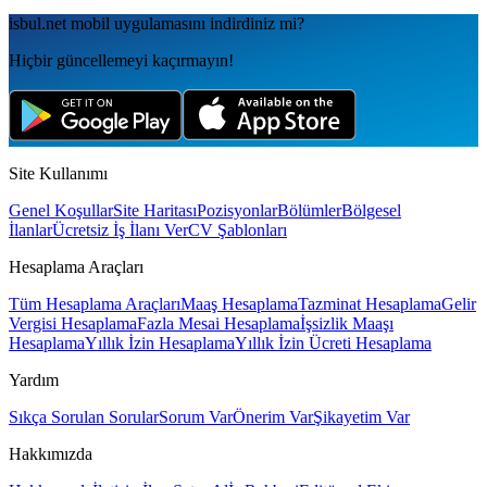
isbul.net
mobil uygulamаsını
indirdiniz mi?
Hiçbir güncellemeyi kaçırmayın!
Site Kullanımı
Genel Koşullar
Site Haritası
Pozisyonlar
Bölümler
Bölgesel
İlanlar
Ücretsiz İş İlanı Ver
CV Şablonları
Hesaplama Araçları
Tüm Hesaplama Araçları
Maaş Hesaplama
Tazminat Hesaplama
Gelir
Vergisi Hesaplama
Fazla Mesai Hesaplama
İşsizlik Maaşı
Hesaplama
Yıllık İzin Hesaplama
Yıllık İzin Ücreti Hesaplama
Yardım
Sıkça Sorulan Sorular
Sorum Var
Önerim Var
Şikayetim Var
Hakkımızda