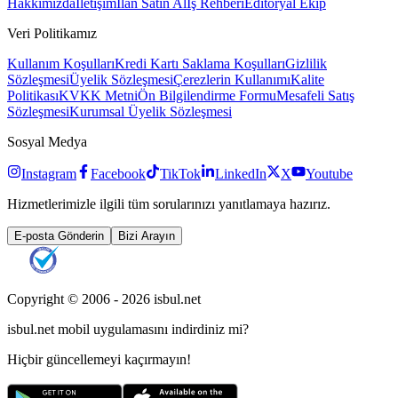
Hakkımızda
İletişim
İlan Satın Al
İş Rehberi
Editöryal Ekip
Veri Politikamız
Kullanım Koşulları
Kredi Kartı Saklama Koşulları
Gizlilik
Sözleşmesi
Üyelik Sözleşmesi
Çerezlerin Kullanımı
Kalite
Politikası
KVKK Metni
Ön Bilgilendirme Formu
Mesafeli Satış
Sözleşmesi
Kurumsal Üyelik Sözleşmesi
Sosyal Medya
Instagram
Facebook
TikTok
LinkedIn
X
Youtube
Hizmetlerimizle ilgili tüm sorularınızı yanıtlamaya hazırız.
E-posta Gönderin
Bizi Arayın
Copyright © 2006 -
2026
isbul.net
isbul.net
mobil uygulamasını
indirdiniz mi?
Hiçbir güncellemeyi kaçırmayın!