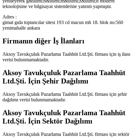
yenileyerek g&uuml;n&uuml;m&uuml;z&uuml;n modern
teknolojisine ve bilgisayar sistemlerine yatırım yapmıştır.
Adres :
gimat gıda toptancılar sitesi 193 cd macun mh 18. blok no:560
yenimahalle ankara
Firmanın diğer İş İlanları
Aksoy Tavukçuluk Pazarlama Taahhüt Ltd.Şti.
firması için iş ilanı
verisi bulunmamaktadır.
Aksoy Tavukçuluk Pazarlama Taahhüt
Ltd.Şti.
İçin Şehir Dağılımı
Aksoy Tavukçuluk Pazarlama Taahhüt Ltd.Şti.
firması için şehir
dağılımı verisi bulunmamaktadır.
Aksoy Tavukçuluk Pazarlama Taahhüt
Ltd.Şti.
İçin Sektör Dağılımı
Aksoy Tavukçuluk Pazarlama Taahhüt Ltd.Şti.
firması için sektör