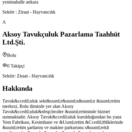
yenimahalle ankara
Sektör :
Ziraat - Hayvancılık
A
Aksoy Tavukçuluk Pazarlama Taahhüt
Ltd.Şti.
Bolu
0
Takipçi
Sektör:
Ziraat - Hayvancılık
Hakkında
Tavuk&ccedil;uluk sekt&ouml;r&uuml;n&uuml;n &uuml;retim
merkezi, Bolu ilimizde yer alan Aksoy
Tavuk&ccedil;uluk&nbsp;broiler &uuml;retiminde hizmet
sunmaktadır. Aksoy Tavuk&ccedil;uluk kurulduğundan bu yana
Yem Fabrikası, Kesimhane ve &Uuml;retim &Ccedil;iftliklerinde
&uuml;retim şartlarını ve makine parkurunu s&uuml;rekli