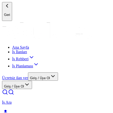
Geri
Ana Sayfa
İş İlanları
İş Rehberi
İş Planlaması
Ücretsiz ilan ver
Giriş / Üye Ol
Giriş / Üye Ol
İş Ara