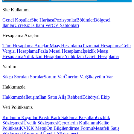
Site Kullanımı
Genel Koşullar
Site Haritası
Pozisyonlar
Bölümler
Bölgesel
İlanlar
Ücretsiz İş İlanı Ver
CV Şablonları
Hesaplama Araçları
Tüm Hesaplama Araçları
Maaş Hesaplama
Tazminat Hesaplama
Gelir
Vergisi Hesaplama
Fazla Mesai Hesaplama
İşsizlik Maaşı
Hesaplama
Yıllık İzin Hesaplama
Yıllık İzin Ücreti Hesaplama
Yardım
Sıkça Sorulan Sorular
Sorum Var
Önerim Var
Şikayetim Var
Hakkımızda
Hakkımızda
İletişim
İlan Satın Al
İş Rehberi
Editöryal Ekip
Veri Politikamız
Kullanım Koşulları
Kredi Kartı Saklama Koşulları
Gizlilik
Sözleşmesi
Üyelik Sözleşmesi
Çerezlerin Kullanımı
Kalite
Politikası
KVKK Metni
Ön Bilgilendirme Formu
Mesafeli Satış
Sözleşmesi
Kurumsal Üyelik Sözleşmesi