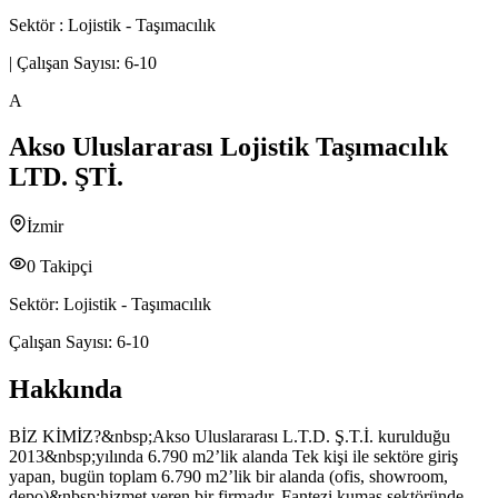
Sektör :
Lojistik - Taşımacılık
|
Çalışan Sayısı:
6-10
A
Akso Uluslararası Lojistik Taşımacılık
LTD. ŞTİ.
İzmir
0
Takipçi
Sektör:
Lojistik - Taşımacılık
Çalışan Sayısı:
6-10
Hakkında
BİZ KİMİZ?&nbsp;Akso Uluslararası L.T.D. Ş.T.İ. kurulduğu
2013&nbsp;yılında 6.790 m2’lik alanda Tek kişi ile sektöre giriş
yapan, bugün toplam 6.790 m2’lik bir alanda (ofis, showroom,
depo)&nbsp;hizmet veren bir firmadır. Fantezi kumaş sektöründe