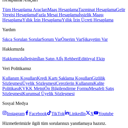
Tüm Hesaplama Araçları
Maaş Hesaplama
Tazminat Hesaplama
Gelir
Vergisi Hesaplama
Fazla Mesai Hesaplama
İşsizlik Maaşı
Hesaplama
Yıllık İzin Hesaplama
Yıllık İzin Ücreti Hesaplama
Yardım
Sıkça Sorulan Sorular
Sorum Var
Önerim Var
Şikayetim Var
Hakkımızda
Hakkımızda
İletişim
İlan Satın Al
İş Rehberi
Editöryal Ekip
Veri Politikamız
Kullanım Koşulları
Kredi Kartı Saklama Koşulları
Gizlilik
Sözleşmesi
Üyelik Sözleşmesi
Çerezlerin Kullanımı
Kalite
Politikası
KVKK Metni
Ön Bilgilendirme Formu
Mesafeli Satış
Sözleşmesi
Kurumsal Üyelik Sözleşmesi
Sosyal Medya
Instagram
Facebook
TikTok
LinkedIn
X
Youtube
Hizmetlerimizle ilgili tüm sorularınızı yanıtlamaya hazırız.