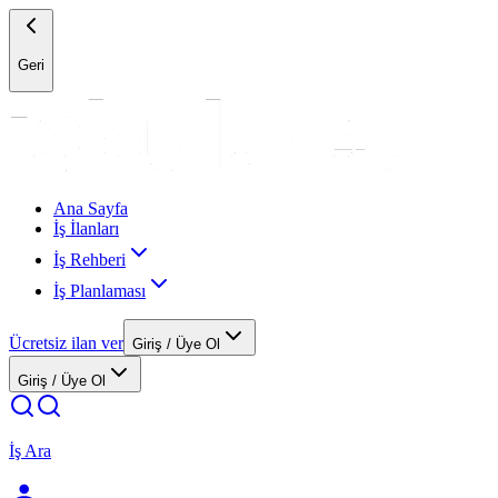
Geri
Ana Sayfa
İş İlanları
İş Rehberi
İş Planlaması
Ücretsiz ilan ver
Giriş / Üye Ol
Giriş / Üye Ol
İş Ara