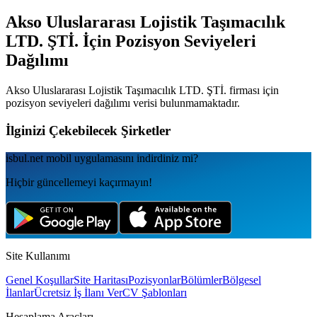
Akso Uluslararası Lojistik Taşımacılık
LTD. ŞTİ.
İçin Pozisyon Seviyeleri
Dağılımı
Akso Uluslararası Lojistik Taşımacılık LTD. ŞTİ.
firması için
pozisyon seviyeleri dağılımı verisi bulunmamaktadır.
İlginizi Çekebilecek Şirketler
isbul.net
mobil uygulamаsını
indirdiniz mi?
Hiçbir güncellemeyi kaçırmayın!
Site Kullanımı
Genel Koşullar
Site Haritası
Pozisyonlar
Bölümler
Bölgesel
İlanlar
Ücretsiz İş İlanı Ver
CV Şablonları
Hesaplama Araçları