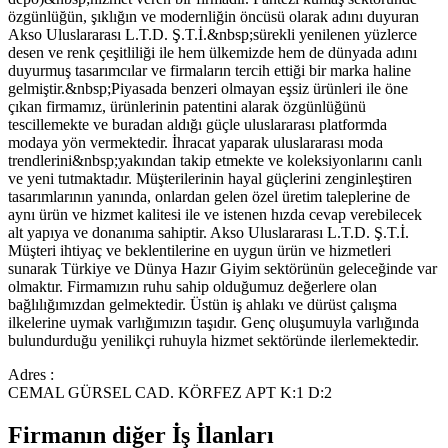
özgünlüğün, şıklığın ve modernliğin öncüsü olarak adını duyuran
Akso Uluslararası L.T.D. Ş.T.İ.&nbsp;sürekli yenilenen yüzlerce
desen ve renk çeşitliliği ile hem ülkemizde hem de dünyada adını
duyurmuş tasarımcılar ve firmaların tercih ettiği bir marka haline
gelmiştir.&nbsp;Piyasada benzeri olmayan eşsiz ürünleri ile öne
çıkan firmamız, ürünlerinin patentini alarak özgünlüğünü
tescillemekte ve buradan aldığı güçle uluslararası platformda
modaya yön vermektedir. İhracat yaparak uluslararası moda
trendlerini&nbsp;yakından takip etmekte ve koleksiyonlarını canlı
ve yeni tutmaktadır. Müşterilerinin hayal güçlerini zenginleştiren
tasarımlarının yanında, onlardan gelen özel üretim taleplerine de
aynı ürün ve hizmet kalitesi ile ve istenen hızda cevap verebilecek
alt yapıya ve donanıma sahiptir. Akso Uluslararası L.T.D. Ş.T.İ.
Müşteri ihtiyaç ve beklentilerine en uygun ürün ve hizmetleri
sunarak Türkiye ve Dünya Hazır Giyim sektörünün geleceğinde var
olmaktır. Firmamızın ruhu sahip olduğumuz değerlere olan
bağlılığımızdan gelmektedir. Üstün iş ahlakı ve dürüst çalışma
ilkelerine uymak varlığımızın taşıdır. Genç oluşumuyla varlığında
bulundurduğu yenilikçi ruhuyla hizmet sektöründe ilerlemektedir.
Adres :
CEMAL GÜRSEL CAD. KÖRFEZ APT K:1 D:2
Firmanın diğer İş İlanları