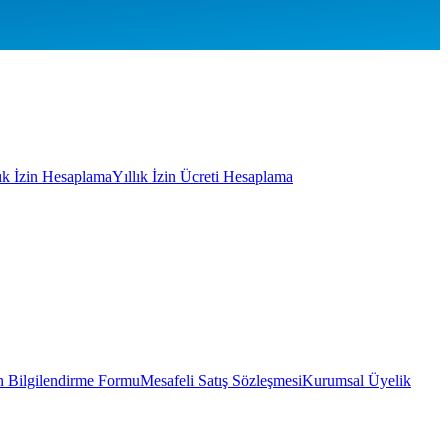
lık İzin Hesaplama
Yıllık İzin Ücreti Hesaplama
 Bilgilendirme Formu
Mesafeli Satış Sözleşmesi
Kurumsal Üyelik