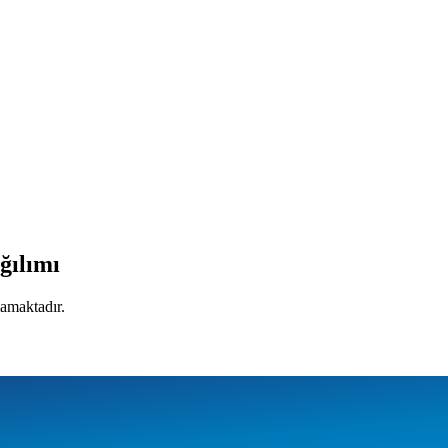
.
ğılımı
mamaktadır.