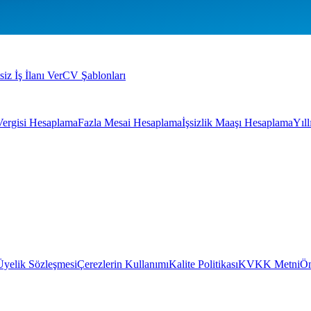
siz İş İlanı Ver
CV Şablonları
Vergisi Hesaplama
Fazla Mesai Hesaplama
İşsizlik Maaşı Hesaplama
Yıl
Üyelik Sözleşmesi
Çerezlerin Kullanımı
Kalite Politikası
KVKK Metni
Ön