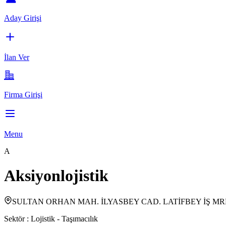
Aday Girişi
İlan Ver
Firma Girişi
Menu
A
Aksiyonlojistik
SULTAN ORHAN MAH. İLYASBEY CAD. LATİFBEY İŞ MRK
Sektör :
Lojistik - Taşımacılık