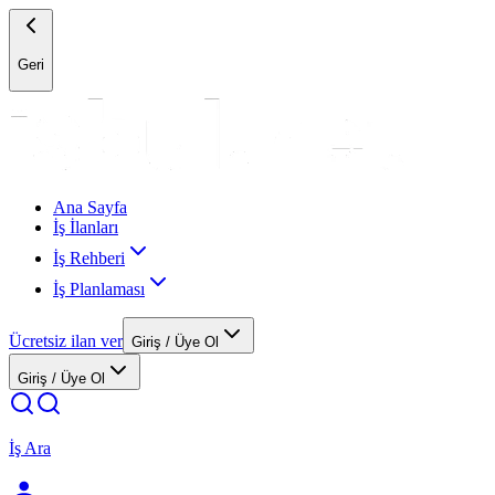
Geri
Ana Sayfa
İş İlanları
İş Rehberi
İş Planlaması
Ücretsiz ilan ver
Giriş / Üye Ol
Giriş / Üye Ol
İş Ara