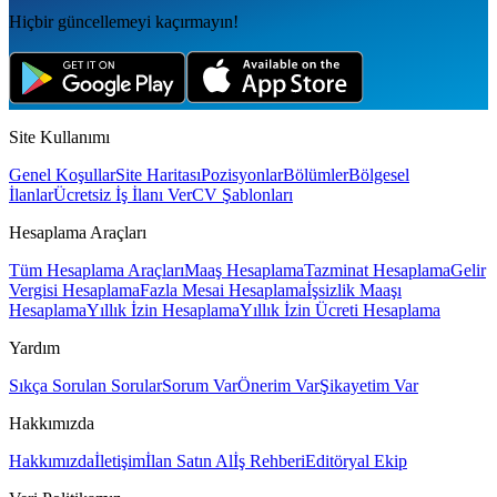
Hiçbir güncellemeyi kaçırmayın!
Site Kullanımı
Genel Koşullar
Site Haritası
Pozisyonlar
Bölümler
Bölgesel
İlanlar
Ücretsiz İş İlanı Ver
CV Şablonları
Hesaplama Araçları
Tüm Hesaplama Araçları
Maaş Hesaplama
Tazminat Hesaplama
Gelir
Vergisi Hesaplama
Fazla Mesai Hesaplama
İşsizlik Maaşı
Hesaplama
Yıllık İzin Hesaplama
Yıllık İzin Ücreti Hesaplama
Yardım
Sıkça Sorulan Sorular
Sorum Var
Önerim Var
Şikayetim Var
Hakkımızda
Hakkımızda
İletişim
İlan Satın Al
İş Rehberi
Editöryal Ekip