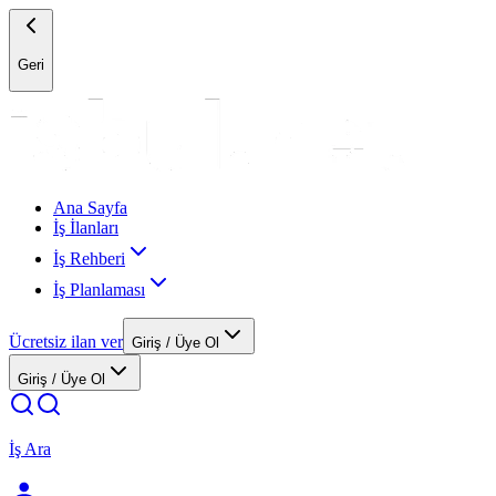
Geri
Ana Sayfa
İş İlanları
İş Rehberi
İş Planlaması
Ücretsiz ilan ver
Giriş / Üye Ol
Giriş / Üye Ol
İş Ara