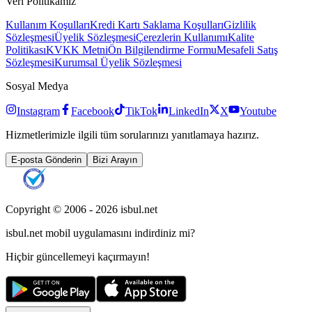
Veri Politikamız
Kullanım Koşulları
Kredi Kartı Saklama Koşulları
Gizlilik
Sözleşmesi
Üyelik Sözleşmesi
Çerezlerin Kullanımı
Kalite
Politikası
KVKK Metni
Ön Bilgilendirme Formu
Mesafeli Satış
Sözleşmesi
Kurumsal Üyelik Sözleşmesi
Sosyal Medya
Instagram
Facebook
TikTok
LinkedIn
X
Youtube
Hizmetlerimizle ilgili tüm sorularınızı yanıtlamaya hazırız.
E-posta Gönderin
Bizi Arayın
Copyright © 2006 -
2026
isbul.net
isbul.net
mobil uygulamasını
indirdiniz mi?
Hiçbir güncellemeyi kaçırmayın!