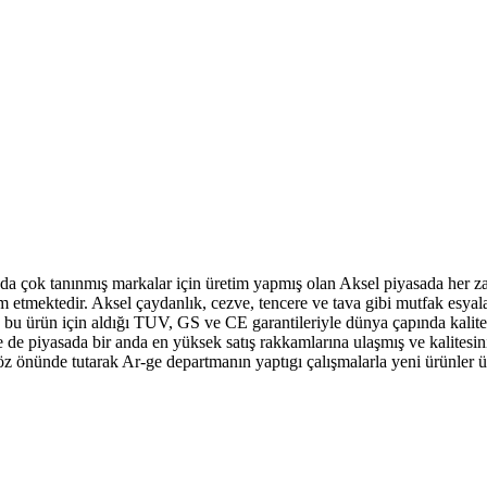
ında çok tanınmış markalar için üretim yapmış olan Aksel piyasada her z
am etmektedir. Aksel çaydanlık, cezve, tencere ve tava gibi mutfak esyala
bu ürün için aldığı TUV, GS ve CE garantileriyle dünya çapında kaliteye
le de piyasada bir anda en yüksek satış rakkamlarına ulaşmış ve kalitesi
 göz önünde tutarak Ar-ge departmanın yaptıgı çalışmalarla yeni ürünler