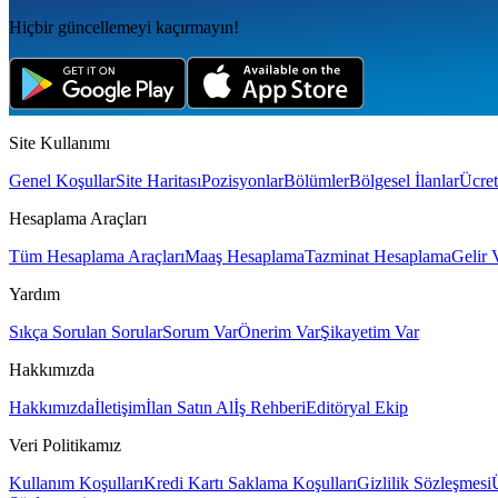
Hiçbir güncellemeyi kaçırmayın!
Site Kullanımı
Genel Koşullar
Site Haritası
Pozisyonlar
Bölümler
Bölgesel İlanlar
Ücret
Hesaplama Araçları
Tüm Hesaplama Araçları
Maaş Hesaplama
Tazminat Hesaplama
Gelir 
Yardım
Sıkça Sorulan Sorular
Sorum Var
Önerim Var
Şikayetim Var
Hakkımızda
Hakkımızda
İletişim
İlan Satın Al
İş Rehberi
Editöryal Ekip
Veri Politikamız
Kullanım Koşulları
Kredi Kartı Saklama Koşulları
Gizlilik Sözleşmesi