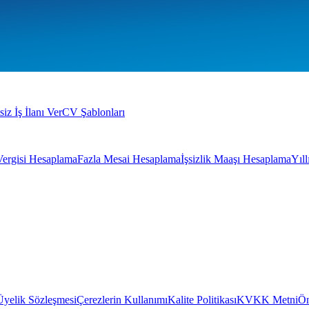
siz İş İlanı Ver
CV Şablonları
Vergisi Hesaplama
Fazla Mesai Hesaplama
İşsizlik Maaşı Hesaplama
Yıl
Üyelik Sözleşmesi
Çerezlerin Kullanımı
Kalite Politikası
KVKK Metni
Ön