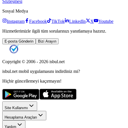
Sözleşmesi
Sosyal Medya
Instagram
Facebook
TikTok
LinkedIn
X
Youtube
Hizmetlerimizle ilgili tüm sorularınızı yanıtlamaya hazırız.
E-posta Gönderin
Bizi Arayın
Copyright © 2006 -
2026
isbul.net
isbul.net
mobil uygulamasını
indirdiniz mi?
Hiçbir güncellemeyi kaçırmayın!
Site Kullanımı
Hesaplama Araçları
Yardım