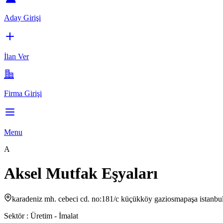
Aday Girişi
İlan Ver
Firma Girişi
Menu
A
Aksel Mutfak Eşyaları
karadeniz mh. cebeci cd. no:181/c küçükköy gaziosmapaşa istanbu
Sektör :
Üretim - İmalat