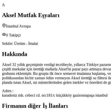
A
Aksel Mutfak Eşyaları
İstanbul Avrupa
0
Takipçi
Sektör:
Üretim - İmalat
Hakkında
Aksel 32 yıllık geçmişinin verdigi tecrübeyle, yıllarca Türkiye pazar
çeşitli markalar için ürettiği mallarla Aksel'in pazar payı artmaya dev
grubunu eklemiştir. Bu grupta ilk önce semaver imalatına başlamış, ve 
politikasından hicbir zaman ödün vermeyen Aksel ürettiği su filtresi i
planda tutan Aksel, siz müsterilerinden gelen istekler ve önerileri de
Adres :
karadeniz mh. cebeci cd. no:181/c küçükköy gaziosmapaşa istanbul
Firmanın diğer İş İlanları