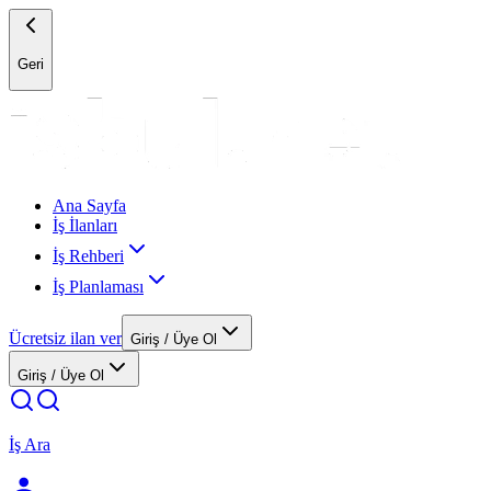
Geri
Ana Sayfa
İş İlanları
İş Rehberi
İş Planlaması
Ücretsiz ilan ver
Giriş / Üye Ol
Giriş / Üye Ol
İş Ara