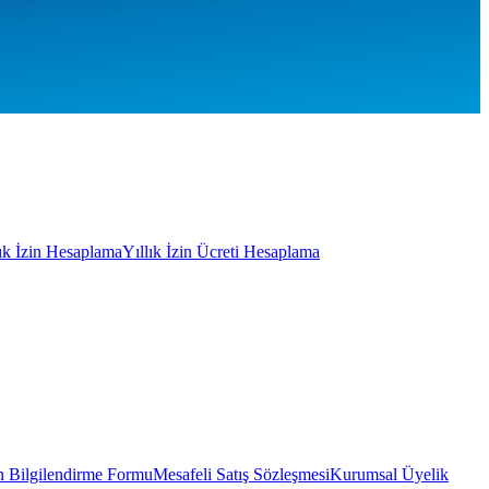
lık İzin Hesaplama
Yıllık İzin Ücreti Hesaplama
 Bilgilendirme Formu
Mesafeli Satış Sözleşmesi
Kurumsal Üyelik