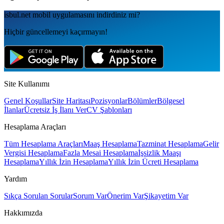
isbul.net
mobil uygulamаsını
indirdiniz mi?
Hiçbir güncellemeyi kaçırmayın!
Site Kullanımı
Genel Koşullar
Site Haritası
Pozisyonlar
Bölümler
Bölgesel
İlanlar
Ücretsiz İş İlanı Ver
CV Şablonları
Hesaplama Araçları
Tüm Hesaplama Araçları
Maaş Hesaplama
Tazminat Hesaplama
Gelir
Vergisi Hesaplama
Fazla Mesai Hesaplama
İşsizlik Maaşı
Hesaplama
Yıllık İzin Hesaplama
Yıllık İzin Ücreti Hesaplama
Yardım
Sıkça Sorulan Sorular
Sorum Var
Önerim Var
Şikayetim Var
Hakkımızda