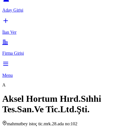
Aday Girişi
İlan Ver
Firma Girişi
Menu
A
Aksel Hortum Hırd.Sıhhi
Tes.San.Ve Tic.Ltd.Şti.
mahmutbey istoç tic.mrk.28.ada no:102