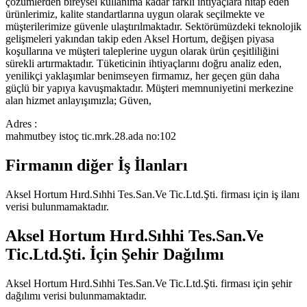
çözümlerden bireysel kullanıma kadar farklı ihtiyaçlara hitap eden
ürünlerimiz, kalite standartlarına uygun olarak seçilmekte ve
müşterilerimize güvenle ulaştırılmaktadır. Sektörümüzdeki teknolojik
gelişmeleri yakından takip eden Aksel Hortum, değişen piyasa
koşullarına ve müşteri taleplerine uygun olarak ürün çeşitliliğini
sürekli artırmaktadır. Tüketicinin ihtiyaçlarını doğru analiz eden,
yenilikçi yaklaşımlar benimseyen firmamız, her geçen gün daha
güçlü bir yapıya kavuşmaktadır. Müşteri memnuniyetini merkezine
alan hizmet anlayışımızla; Güven,
Adres :
mahmutbey istoç tic.mrk.28.ada no:102
Firmanın diğer İş İlanları
Aksel Hortum Hırd.Sıhhi Tes.San.Ve Tic.Ltd.Şti.
firması için iş ilanı
verisi bulunmamaktadır.
Aksel Hortum Hırd.Sıhhi Tes.San.Ve
Tic.Ltd.Şti.
İçin Şehir Dağılımı
Aksel Hortum Hırd.Sıhhi Tes.San.Ve Tic.Ltd.Şti.
firması için şehir
dağılımı verisi bulunmamaktadır.