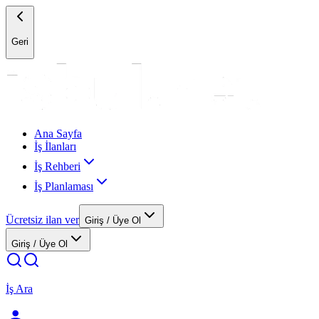
Geri
Ana Sayfa
İş İlanları
İş Rehberi
İş Planlaması
Ücretsiz ilan ver
Giriş / Üye Ol
Giriş / Üye Ol
İş Ara