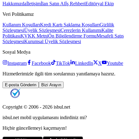
Hakkımızda
İletişim
İlan Satın Al
İş Rehberi
Editöryal Ekip
Veri Politikamız
Kullanım Koşulları
Kredi Kartı Saklama Koşulları
Gizlilik
Sözleşmesi
Üyelik Sözleşmesi
Çerezlerin Kullanımı
Kalite
Politikası
KVKK Metni
Ön Bilgilendirme Formu
Mesafeli Satış
Sözleşmesi
Kurumsal Üyelik Sözleşmesi
Sosyal Medya
Instagram
Facebook
TikTok
LinkedIn
X
Youtube
Hizmetlerimizle ilgili tüm sorularınızı yanıtlamaya hazırız.
E-posta Gönderin
Bizi Arayın
Copyright © 2006 -
2026
isbul.net
isbul.net
mobil uygulamasını
indirdiniz mi?
Hiçbir güncellemeyi kaçırmayın!