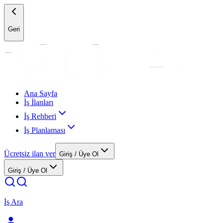
Geri
Ana Sayfa
İş İlanları
İş Rehberi
İş Planlaması
Ücretsiz ilan ver
Giriş / Üye Ol
Giriş / Üye Ol
İş Ara