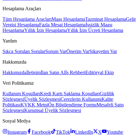
Hesaplama Araçları
Tüm Hesaplama Araçları
Maaş Hesaplama
Tazminat Hesaplama
Gelir
Vergisi Hesaplama
Fazla Mesai Hesaplama
İşsizlik Maaşı
Hesaplama
Yıllık İzin Hesaplama
Yıllık İzin Ücreti Hesaplama
Yardım
Sıkça Sorulan Sorular
Sorum Var
Önerim Var
Şikayetim Var
Hakkımızda
Hakkımızda
İletişim
İlan Satın Al
İş Rehberi
Editöryal Ekip
Veri Politikamız
Kullanım Koşulları
Kredi Kartı Saklama Koşulları
Gizlilik
Sözleşmesi
Üyelik Sözleşmesi
Çerezlerin Kullanımı
Kalite
Politikası
KVKK Metni
Ön Bilgilendirme Formu
Mesafeli Satış
Sözleşmesi
Kurumsal Üyelik Sözleşmesi
Sosyal Medya
Instagram
Facebook
TikTok
LinkedIn
X
Youtube