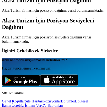
Akra Turizm
İçin Pozisyon Dağılımı
Akra Turizm
firması için pozisyon dağılımı verisi bulunmamaktadır.
Akra Turizm
İçin Pozisyon Seviyeleri
Dağılımı
Akra Turizm
firması için pozisyon seviyeleri dağılımı verisi
bulunmamaktadır.
İlginizi Çekebilecek Şirketler
isbul.net
mobil uygulamаsını
indirdiniz mi?
Hiçbir güncellemeyi kaçırmayın!
Site Kullanımı
Genel Koşullar
Site Haritası
Pozisyonlar
Bölümler
Bölgesel
İlanlar
Ücretsiz İş İlanı Ver
CV Şablonları