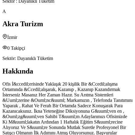
Sektör :
Dayanıklı Tüketim
A
Akra Turizm
İzmir
0
Takipçi
Sektör:
Dayanıklı Tüketim
Hakkında
Ofis İ&ccedil;erisinde Yaklaşık 20 kişilik Bir &Ccedil;alışma
Ortamında &Ccedil;alışarak, Kazanıp , Kazanıp Kazandırmak
İsterseniz Masanız Her Zaman Hazır. Su Arıtma Sistemleri
&Uuml;zerine &Ouml;nc&uuml; Markamızın , Telefonda Tanıtımını
Yaparak , Rahat Ve Ferah Bir Ortamda Sadece Konuşarak Para
Kazanıcaksınız. İkna Yeteneğine Diksiyonuna G&uuml;ven en ,
&Ouml;zg&uuml;ven Sahibi T&uuml;m Adaylarımızı Ofisimizde
Ki M&uuml;lakatın Ardından 1 Haftalık Eğitim S&uuml;recine
Alıyoruz Ve S&uuml;re Sonunda Mutlak Suretle Profesyonel Bir
Satışcı Olmanın İlk Adımını Atmış Oluyorsunuz. Başvurular