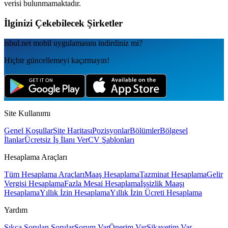
verisi bulunmamaktadır.
İlginizi Çekebilecek Şirketler
isbul.net
mobil uygulamаsını
indirdiniz mi?
Hiçbir güncellemeyi kaçırmayın!
Site Kullanımı
Genel Koşullar
Site Haritası
Pozisyonlar
Bölümler
Bölgesel
İlanlar
Ücretsiz İş İlanı Ver
CV Şablonları
Hesaplama Araçları
Tüm Hesaplama Araçları
Maaş Hesaplama
Tazminat Hesaplama
Gelir
Vergisi Hesaplama
Fazla Mesai Hesaplama
İşsizlik Maaşı
Hesaplama
Yıllık İzin Hesaplama
Yıllık İzin Ücreti Hesaplama
Yardım
Sıkça Sorulan Sorular
Sorum Var
Önerim Var
Şikayetim Var