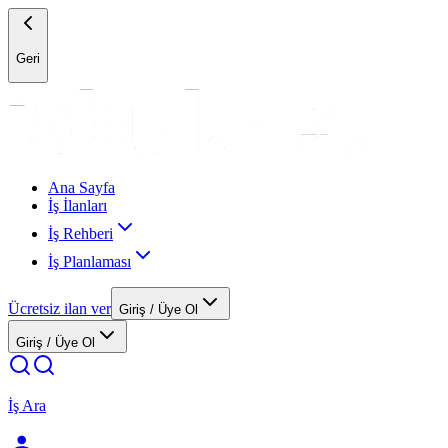
Geri
Ana Sayfa
İş İlanları
İş Rehberi
İş Planlaması
Ücretsiz ilan ver
Giriş / Üye Ol
Giriş / Üye Ol
İş Ara