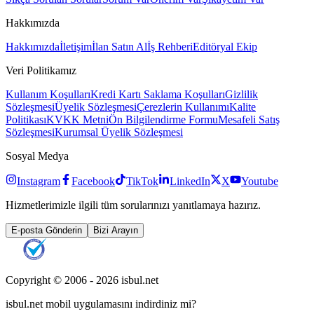
Hakkımızda
Hakkımızda
İletişim
İlan Satın Al
İş Rehberi
Editöryal Ekip
Veri Politikamız
Kullanım Koşulları
Kredi Kartı Saklama Koşulları
Gizlilik
Sözleşmesi
Üyelik Sözleşmesi
Çerezlerin Kullanımı
Kalite
Politikası
KVKK Metni
Ön Bilgilendirme Formu
Mesafeli Satış
Sözleşmesi
Kurumsal Üyelik Sözleşmesi
Sosyal Medya
Instagram
Facebook
TikTok
LinkedIn
X
Youtube
Hizmetlerimizle ilgili tüm sorularınızı yanıtlamaya hazırız.
E-posta Gönderin
Bizi Arayın
Copyright © 2006 -
2026
isbul.net
isbul.net
mobil uygulamasını
indirdiniz mi?