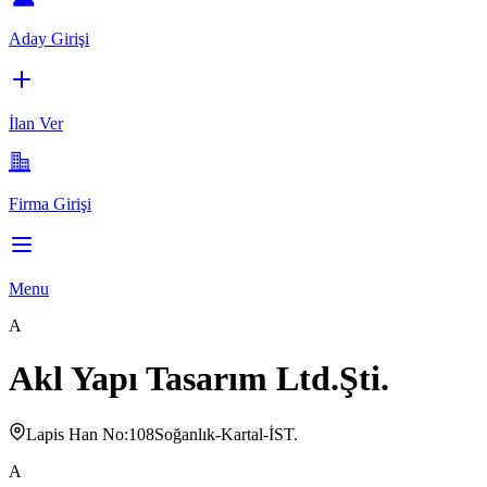
Aday Girişi
İlan Ver
Firma Girişi
Menu
A
Akl Yapı Tasarım Ltd.Şti.
Lapis Han No:108Soğanlık-Kartal-İST.
A