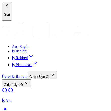
Geri
Ana Sayfa
İş İlanları
İş Rehberi
İş Planlaması
Ücretsiz ilan ver
Giriş / Üye Ol
Giriş / Üye Ol
İş Ara