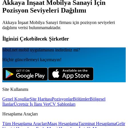
Akkaya İnşaat Mobilya Sanayi
İçin
Pozisyon Seviyeleri Dağılımı
Akkaya İnşaat Mobilya Sanayi
firması için pozisyon seviyeleri
dağılımı verisi bulunmamaktadır.
İlginizi Çekebilecek Şirketler
isbul.net
mobil uygulamаsını
indirdiniz mi?
Hiçbir güncellemeyi kaçırmayın!
Site Kullanımı
Genel Koşullar
Site Haritası
Pozisyonlar
Bölümler
Bölgesel
İlanlar
Ücretsiz İş İlanı Ver
CV Şablonları
Hesaplama Araçları
Tüm Hesaplama Araçları
Maaş Hesaplama
Tazminat Hesaplama
Gelir