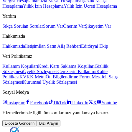
Vergisi Hesaplama
Fazla Mesai Hesaplama
İşsizlik Maaşı
Hesaplama
Yıllık İzin Hesaplama
Yıllık İzin Ücreti Hesaplama
Yardım
Sıkça Sorulan Sorular
Sorum Var
Önerim Var
Şikayetim Var
Hakkımızda
Hakkımızda
İletişim
İlan Satın Al
İş Rehberi
Editöryal Ekip
Veri Politikamız
Kullanım Koşulları
Kredi Kartı Saklama Koşulları
Gizlilik
Sözleşmesi
Üyelik Sözleşmesi
Çerezlerin Kullanımı
Kalite
Politikası
KVKK Metni
Ön Bilgilendirme Formu
Mesafeli Satış
Sözleşmesi
Kurumsal Üyelik Sözleşmesi
Sosyal Medya
Instagram
Facebook
TikTok
LinkedIn
X
Youtube
Hizmetlerimizle ilgili tüm sorularınızı yanıtlamaya hazırız.
E-posta Gönderin
Bizi Arayın