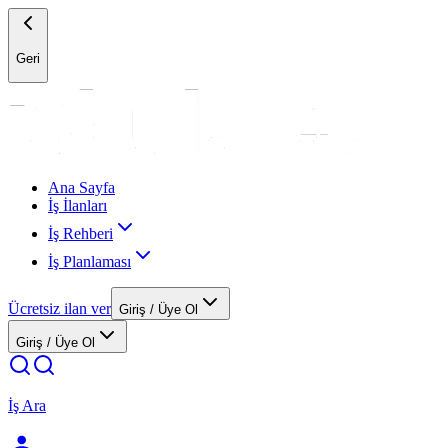
Geri
Ana Sayfa
İş İlanları
İş Rehberi
İş Planlaması
Ücretsiz ilan ver
Giriş / Üye Ol
Giriş / Üye Ol
İş Ara