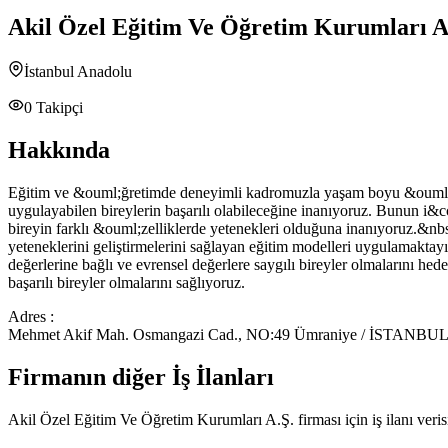
Akil Özel Eğitim Ve Öğretim Kurumları A
İstanbul Anadolu
0
Takipçi
Hakkında
Eğitim ve &ouml;ğretimde deneyimli kadromuzla yaşam boyu &ouml;
uygulayabilen bireylerin başarılı olabileceğine inanıyoruz. Bunun i&cc
bireyin farklı &ouml;zelliklerde yetenekleri olduğuna inanıyoruz.&nbsp
yeteneklerini geliştirmelerini sağlayan eğitim modelleri uygulamakta
değerlerine bağlı ve evrensel değerlere saygılı bireyler olmalarını hede
başarılı bireyler olmalarını sağlıyoruz.
Adres :
Mehmet Akif Mah. Osmangazi Cad., NO:49 Ümraniye / İSTANBU
Firmanın diğer İş İlanları
Akil Özel Eğitim Ve Öğretim Kurumları A.Ş.
firması için iş ilanı ver