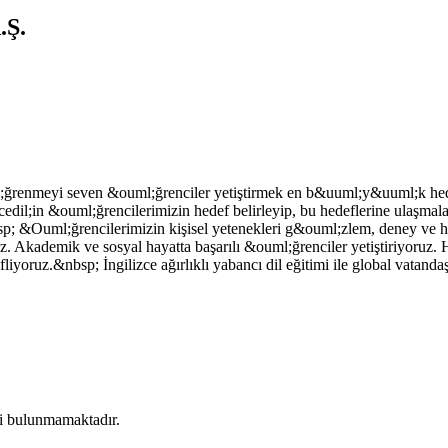
.Ş.
ğrenmeyi seven &ouml;ğrenciler yetiştirmek en b&uuml;y&uuml;k hed
edil;in &ouml;ğrencilerimizin hedef belirleyip, bu hedeflerine ulaşmalar
; &Ouml;ğrencilerimizin kişisel yetenekleri g&ouml;zlem, deney ve hafta
yız. Akademik ve sosyal hayatta başarılı &ouml;ğrenciler yetiştiriyoruz
fliyoruz.&nbsp; İngilizce ağırlıklı yabancı dil eğitimi ile global vatanda
L
isi bulunmamaktadır.