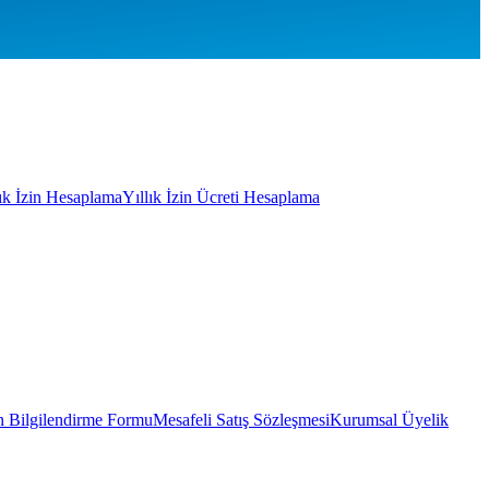
lık İzin Hesaplama
Yıllık İzin Ücreti Hesaplama
 Bilgilendirme Formu
Mesafeli Satış Sözleşmesi
Kurumsal Üyelik