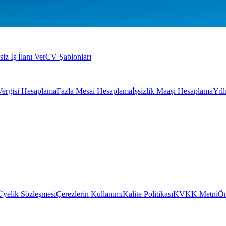
siz İş İlanı Ver
CV Şablonları
Vergisi Hesaplama
Fazla Mesai Hesaplama
İşsizlik Maaşı Hesaplama
Yıl
Üyelik Sözleşmesi
Çerezlerin Kullanımı
Kalite Politikası
KVKK Metni
Ön