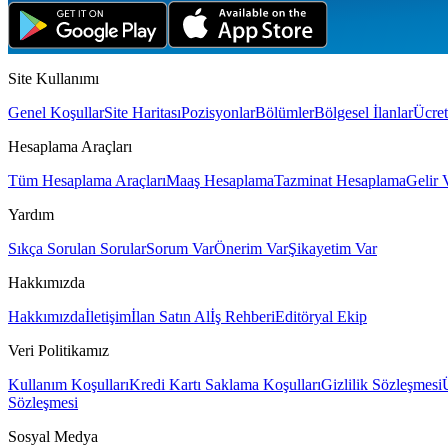
Site Kullanımı
Genel Koşullar
Site Haritası
Pozisyonlar
Bölümler
Bölgesel İlanlar
Ücret
Hesaplama Araçları
Tüm Hesaplama Araçları
Maaş Hesaplama
Tazminat Hesaplama
Gelir 
Yardım
Sıkça Sorulan Sorular
Sorum Var
Önerim Var
Şikayetim Var
Hakkımızda
Hakkımızda
İletişim
İlan Satın Al
İş Rehberi
Editöryal Ekip
Veri Politikamız
Kullanım Koşulları
Kredi Kartı Saklama Koşulları
Gizlilik Sözleşmesi
Sözleşmesi
Sosyal Medya