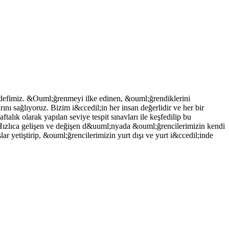
efimiz. &Ouml;ğrenmeyi ilke edinen, &ouml;ğrendiklerini
ını sağlıyoruz. Bizim i&ccedil;in her insan değerlidir ve her bir
lık olarak yapılan seviye tespit sınavları ile keşfedilip bu
. Hızlıca gelişen ve değişen d&uuml;nyada &ouml;ğrencilerimizin kendi
şlar yetiştirip, &ouml;ğrencilerimizin yurt dışı ve yurt i&ccedil;inde