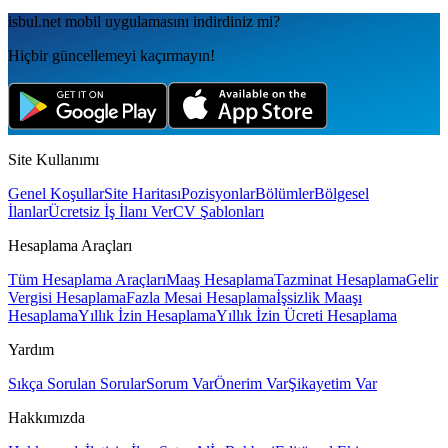
isbul.net
mobil uygulamаsını
indirdiniz mi?
Hiçbir güncellemeyi kaçırmayın!
Site Kullanımı
Genel Koşullar
Site Haritası
Pozisyonlar
Bölümler
Bölgesel
İlanlar
Ücretsiz İş İlanı Ver
CV Şablonları
Hesaplama Araçları
Tüm Hesaplama Araçları
Maaş Hesaplama
Tazminat Hesaplama
Gelir
Vergisi Hesaplama
Fazla Mesai Hesaplama
İşsizlik Maaşı
Hesaplama
Yıllık İzin Hesaplama
Yıllık İzin Ücreti Hesaplama
Yardım
Sıkça Sorulan Sorular
Sorum Var
Önerim Var
Şikayetim Var
Hakkımızda