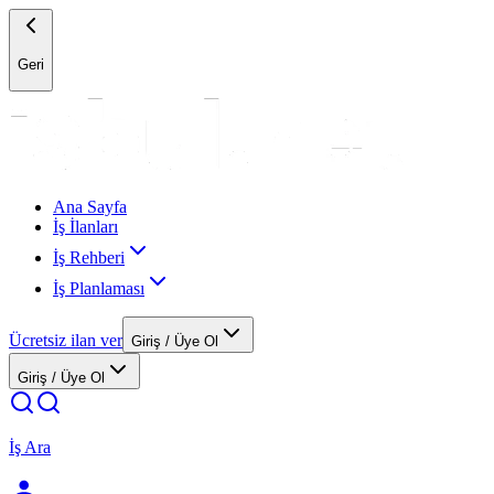
Geri
Ana Sayfa
İş İlanları
İş Rehberi
İş Planlaması
Ücretsiz ilan ver
Giriş / Üye Ol
Giriş / Üye Ol
İş Ara