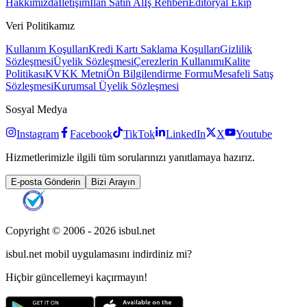
Hakkımızda
İletişim
İlan Satın Al
İş Rehberi
Editöryal Ekip
Veri Politikamız
Kullanım Koşulları
Kredi Kartı Saklama Koşulları
Gizlilik
Sözleşmesi
Üyelik Sözleşmesi
Çerezlerin Kullanımı
Kalite
Politikası
KVKK Metni
Ön Bilgilendirme Formu
Mesafeli Satış
Sözleşmesi
Kurumsal Üyelik Sözleşmesi
Sosyal Medya
Instagram
Facebook
TikTok
LinkedIn
X
Youtube
Hizmetlerimizle ilgili tüm sorularınızı yanıtlamaya hazırız.
E-posta Gönderin
Bizi Arayın
Copyright © 2006 -
2026
isbul.net
isbul.net
mobil uygulamasını
indirdiniz mi?
Hiçbir güncellemeyi kaçırmayın!