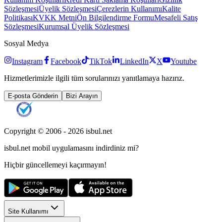
Sözleşmesi
Üyelik Sözleşmesi
Çerezlerin Kullanımı
Kalite
Politikası
KVKK Metni
Ön Bilgilendirme Formu
Mesafeli Satış
Sözleşmesi
Kurumsal Üyelik Sözleşmesi
Sosyal Medya
Instagram
Facebook
TikTok
LinkedIn
X
Youtube
Hizmetlerimizle ilgili tüm sorularınızı yanıtlamaya hazırız.
E-posta Gönderin
Bizi Arayın
Copyright © 2006 -
2026
isbul.net
isbul.net
mobil uygulamasını
indirdiniz mi?
Hiçbir güncellemeyi kaçırmayın!
Site Kullanımı