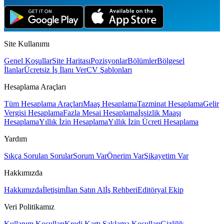
Site Kullanımı
Genel Koşullar
Site Haritası
Pozisyonlar
Bölümler
Bölgesel
İlanlar
Ücretsiz İş İlanı Ver
CV Şablonları
Hesaplama Araçları
Tüm Hesaplama Araçları
Maaş Hesaplama
Tazminat Hesaplama
Gelir
Vergisi Hesaplama
Fazla Mesai Hesaplama
İşsizlik Maaşı
Hesaplama
Yıllık İzin Hesaplama
Yıllık İzin Ücreti Hesaplama
Yardım
Sıkça Sorulan Sorular
Sorum Var
Önerim Var
Şikayetim Var
Hakkımızda
Hakkımızda
İletişim
İlan Satın Al
İş Rehberi
Editöryal Ekip
Veri Politikamız
Kullanım Koşulları
Kredi Kartı Saklama Koşulları
Gizlilik