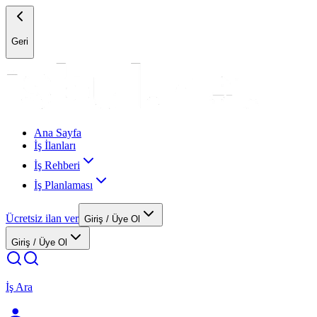
Geri
Ana Sayfa
İş İlanları
İş Rehberi
İş Planlaması
Ücretsiz ilan ver
Giriş / Üye Ol
Giriş / Üye Ol
İş Ara