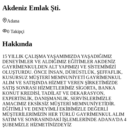
Akdeniz Emlak Şti.
Adana
0
Takipçi
Hakkında
15 YILLIK ÇALIŞMA YAŞAMIMIZDA YAŞADIĞIMIZ
DENEYİMLER VE ALDIĞIMIZ EĞİTİMLER AKDENİZ
GAYRİMENKULDEN ALT YAPIMIZI VE SİSTEMİMİZİ
OLUŞTURDU. ÖNCE İNSAN, DÜRÜSTLÜK, ŞEFFAFLIK,
KUSURSUZ MÜŞTERİ MEMNUNİYETİ GAYRİMENKUL
ALIM VE SATIŞINDA HİZMET VEREN ŞİRKETİMİZDE
SATIŞ SONRASI HİZMETLERİMİZ SİGORTA, BANKA
KONUT KREDİSİ, TADİLAT VE DEKARASYON,
EXPERTİSLİK, DANIŞMANLIK, SERVİSLERİMİZLE
AMACIMIZ EKSİKSİZ MÜŞTERİ MEMNUNİYETİDİR.
EĞİTİMLİ VE DENEYİMLİ EKİBİMİZLE DEĞERLİ
MÜŞTERİLERİMİZİN HER TÜRLÜ GAYRİMENKUL ALIM
SATIM VE SONRASINDAKİ İŞLEMLERİNDE ADANA'DA 4
ŞUBEMİZLE HİZMETİNİZDEYİZ