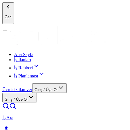
Geri
Ana Sayfa
İş İlanları
İş Rehberi
İş Planlaması
Ücretsiz ilan ver
Giriş / Üye Ol
Giriş / Üye Ol
İş Ara