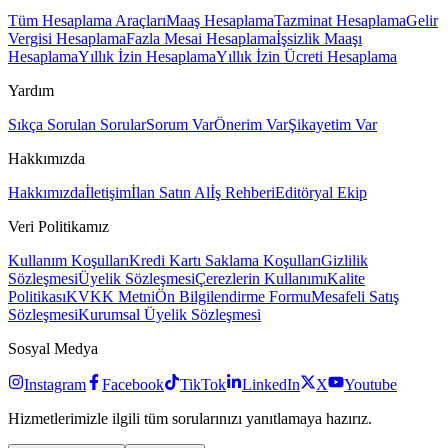
Tüm Hesaplama Araçları
Maaş Hesaplama
Tazminat Hesaplama
Gelir
Vergisi Hesaplama
Fazla Mesai Hesaplama
İşsizlik Maaşı
Hesaplama
Yıllık İzin Hesaplama
Yıllık İzin Ücreti Hesaplama
Yardım
Sıkça Sorulan Sorular
Sorum Var
Önerim Var
Şikayetim Var
Hakkımızda
Hakkımızda
İletişim
İlan Satın Al
İş Rehberi
Editöryal Ekip
Veri Politikamız
Kullanım Koşulları
Kredi Kartı Saklama Koşulları
Gizlilik
Sözleşmesi
Üyelik Sözleşmesi
Çerezlerin Kullanımı
Kalite
Politikası
KVKK Metni
Ön Bilgilendirme Formu
Mesafeli Satış
Sözleşmesi
Kurumsal Üyelik Sözleşmesi
Sosyal Medya
Instagram
Facebook
TikTok
LinkedIn
X
Youtube
Hizmetlerimizle ilgili tüm sorularınızı yanıtlamaya hazırız.