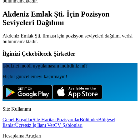
bulunmamaktadır.
Akdeniz Emlak Şti.
İçin Pozisyon
Seviyeleri Dağılımı
Akdeniz Emlak Şti.
firması için pozisyon seviyeleri dağılımı verisi
bulunmamaktadır.
İlginizi Çekebilecek Şirketler
isbul.net
mobil uygulamаsını
indirdiniz mi?
Hiçbir güncellemeyi kaçırmayın!
Site Kullanımı
Genel Koşullar
Site Haritası
Pozisyonlar
Bölümler
Bölgesel
İlanlar
Ücretsiz İş İlanı Ver
CV Şablonları
Hesaplama Araçları