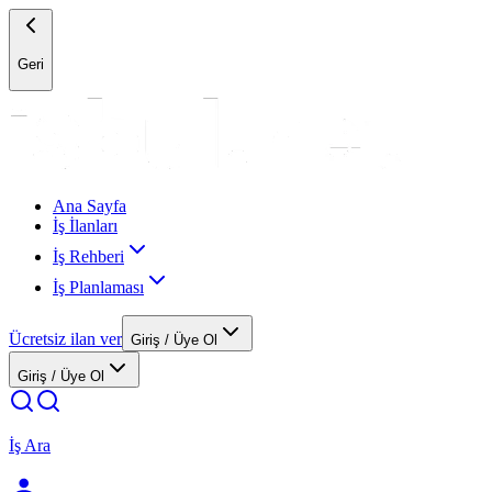
Geri
Ana Sayfa
İş İlanları
İş Rehberi
İş Planlaması
Ücretsiz ilan ver
Giriş / Üye Ol
Giriş / Üye Ol
İş Ara