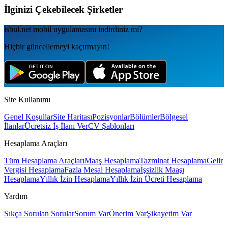
İlginizi Çekebilecek Şirketler
isbul.net
mobil uygulamаsını
indirdiniz mi?
Hiçbir güncellemeyi kaçırmayın!
Site Kullanımı
Genel Koşullar
Site Haritası
Pozisyonlar
Bölümler
Bölgesel
İlanlar
Ücretsiz İş İlanı Ver
CV Şablonları
Hesaplama Araçları
Tüm Hesaplama Araçları
Maaş Hesaplama
Tazminat Hesaplama
Gelir
Vergisi Hesaplama
Fazla Mesai Hesaplama
İşsizlik Maaşı
Hesaplama
Yıllık İzin Hesaplama
Yıllık İzin Ücreti Hesaplama
Yardım
Sıkça Sorulan Sorular
Sorum Var
Önerim Var
Şikayetim Var