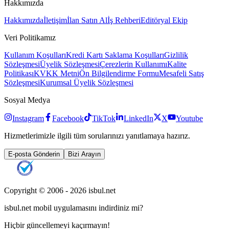
Hakkımızda
Hakkımızda
İletişim
İlan Satın Al
İş Rehberi
Editöryal Ekip
Veri Politikamız
Kullanım Koşulları
Kredi Kartı Saklama Koşulları
Gizlilik
Sözleşmesi
Üyelik Sözleşmesi
Çerezlerin Kullanımı
Kalite
Politikası
KVKK Metni
Ön Bilgilendirme Formu
Mesafeli Satış
Sözleşmesi
Kurumsal Üyelik Sözleşmesi
Sosyal Medya
Instagram
Facebook
TikTok
LinkedIn
X
Youtube
Hizmetlerimizle ilgili tüm sorularınızı yanıtlamaya hazırız.
E-posta Gönderin
Bizi Arayın
Copyright © 2006 -
2026
isbul.net
isbul.net
mobil uygulamasını
indirdiniz mi?
Hiçbir güncellemeyi kaçırmayın!