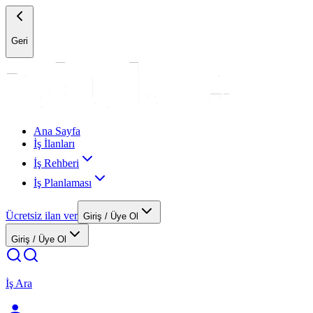
Geri
Ana Sayfa
İş İlanları
İş Rehberi
İş Planlaması
Ücretsiz ilan ver
Giriş / Üye Ol
Giriş / Üye Ol
İş Ara