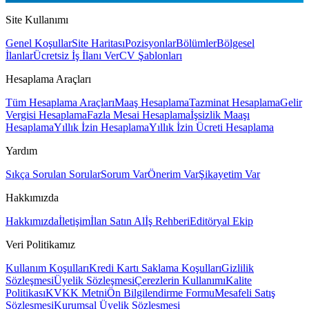
Site Kullanımı
Genel Koşullar
Site Haritası
Pozisyonlar
Bölümler
Bölgesel
İlanlar
Ücretsiz İş İlanı Ver
CV Şablonları
Hesaplama Araçları
Tüm Hesaplama Araçları
Maaş Hesaplama
Tazminat Hesaplama
Gelir
Vergisi Hesaplama
Fazla Mesai Hesaplama
İşsizlik Maaşı
Hesaplama
Yıllık İzin Hesaplama
Yıllık İzin Ücreti Hesaplama
Yardım
Sıkça Sorulan Sorular
Sorum Var
Önerim Var
Şikayetim Var
Hakkımızda
Hakkımızda
İletişim
İlan Satın Al
İş Rehberi
Editöryal Ekip
Veri Politikamız
Kullanım Koşulları
Kredi Kartı Saklama Koşulları
Gizlilik
Sözleşmesi
Üyelik Sözleşmesi
Çerezlerin Kullanımı
Kalite
Politikası
KVKK Metni
Ön Bilgilendirme Formu
Mesafeli Satış
Sözleşmesi
Kurumsal Üyelik Sözleşmesi