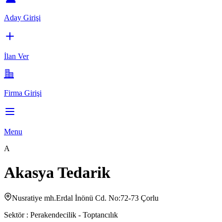
Aday Girişi
İlan Ver
Firma Girişi
Menu
A
Akasya Tedarik
Nusratiye mh.Erdal İnönü Cd. No:72-73 Çorlu
Sektör :
Perakendecilik - Toptancılık