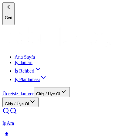
Geri
Ana Sayfa
İş İlanları
İş Rehberi
İş Planlaması
Ücretsiz ilan ver
Giriş / Üye Ol
Giriş / Üye Ol
İş Ara