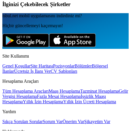
İlginizi Çekebilecek Şirketler
isbul.net
mobil uygulamаsını
indirdiniz mi?
Hiçbir güncellemeyi kaçırmayın!
Site Kullanımı
Genel Koşullar
Site Haritası
Pozisyonlar
Bölümler
Bölgesel
İlanlar
Ücretsiz İş İlanı Ver
CV Şablonları
Hesaplama Araçları
Tüm Hesaplama Araçları
Maaş Hesaplama
Tazminat Hesaplama
Gelir
Vergisi Hesaplama
Fazla Mesai Hesaplama
İşsizlik Maaşı
Hesaplama
Yıllık İzin Hesaplama
Yıllık İzin Ücreti Hesaplama
Yardım
Sıkça Sorulan Sorular
Sorum Var
Önerim Var
Şikayetim Var