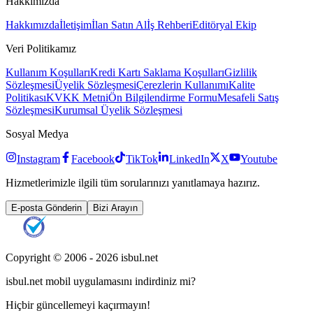
Hakkımızda
Hakkımızda
İletişim
İlan Satın Al
İş Rehberi
Editöryal Ekip
Veri Politikamız
Kullanım Koşulları
Kredi Kartı Saklama Koşulları
Gizlilik
Sözleşmesi
Üyelik Sözleşmesi
Çerezlerin Kullanımı
Kalite
Politikası
KVKK Metni
Ön Bilgilendirme Formu
Mesafeli Satış
Sözleşmesi
Kurumsal Üyelik Sözleşmesi
Sosyal Medya
Instagram
Facebook
TikTok
LinkedIn
X
Youtube
Hizmetlerimizle ilgili tüm sorularınızı yanıtlamaya hazırız.
E-posta Gönderin
Bizi Arayın
Copyright © 2006 -
2026
isbul.net
isbul.net
mobil uygulamasını
indirdiniz mi?
Hiçbir güncellemeyi kaçırmayın!