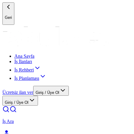
Geri
Ana Sayfa
İş İlanları
İş Rehberi
İş Planlaması
Ücretsiz ilan ver
Giriş / Üye Ol
Giriş / Üye Ol
İş Ara