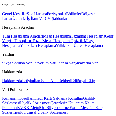
Site Kullanımı
Genel Koşullar
Site Haritası
Pozisyonlar
Bölümler
Bölgesel
İlanlar
Ücretsiz İş İlanı Ver
CV Şablonları
Hesaplama Araçları
Tüm Hesaplama Araçları
Maaş Hesaplama
Tazminat Hesaplama
Gelir
Vergisi Hesaplama
Fazla Mesai Hesaplama
İşsizlik Maaşı
Hesaplama
Yıllık İzin Hesaplama
Yıllık İzin Ücreti Hesaplama
Yardım
Sıkça Sorulan Sorular
Sorum Var
Önerim Var
Şikayetim Var
Hakkımızda
Hakkımızda
İletişim
İlan Satın Al
İş Rehberi
Editöryal Ekip
Veri Politikamız
Kullanım Koşulları
Kredi Kartı Saklama Koşulları
Gizlilik
Sözleşmesi
Üyelik Sözleşmesi
Çerezlerin Kullanımı
Kalite
Politikası
KVKK Metni
Ön Bilgilendirme Formu
Mesafeli Satış
Sözleşmesi
Kurumsal Üyelik Sözleşmesi