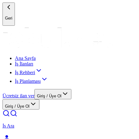
Geri
Ana Sayfa
İş İlanları
İş Rehberi
İş Planlaması
Ücretsiz ilan ver
Giriş / Üye Ol
Giriş / Üye Ol
İş Ara