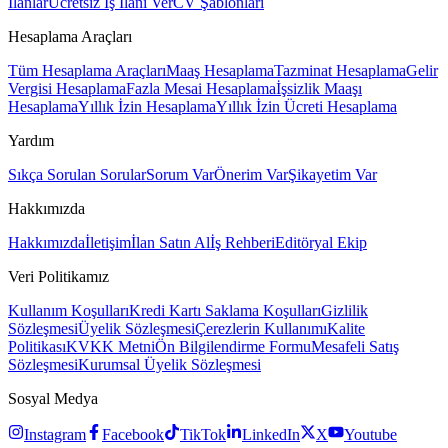
İlanlar
Ücretsiz İş İlanı Ver
CV Şablonları
Hesaplama Araçları
Tüm Hesaplama Araçları
Maaş Hesaplama
Tazminat Hesaplama
Gelir
Vergisi Hesaplama
Fazla Mesai Hesaplama
İşsizlik Maaşı
Hesaplama
Yıllık İzin Hesaplama
Yıllık İzin Ücreti Hesaplama
Yardım
Sıkça Sorulan Sorular
Sorum Var
Önerim Var
Şikayetim Var
Hakkımızda
Hakkımızda
İletişim
İlan Satın Al
İş Rehberi
Editöryal Ekip
Veri Politikamız
Kullanım Koşulları
Kredi Kartı Saklama Koşulları
Gizlilik
Sözleşmesi
Üyelik Sözleşmesi
Çerezlerin Kullanımı
Kalite
Politikası
KVKK Metni
Ön Bilgilendirme Formu
Mesafeli Satış
Sözleşmesi
Kurumsal Üyelik Sözleşmesi
Sosyal Medya
Instagram
Facebook
TikTok
LinkedIn
X
Youtube