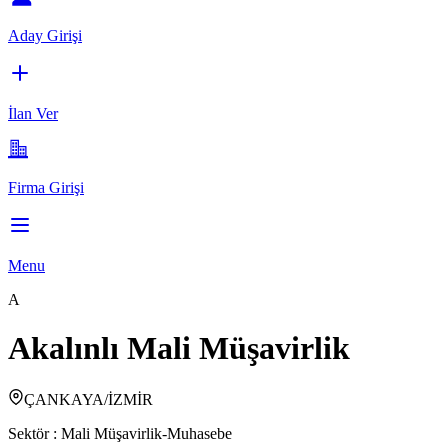
Aday Girişi
İlan Ver
Firma Girişi
Menu
A
Akalınlı Mali Müşavirlik
ÇANKAYA/İZMİR
Sektör :
Mali Müşavirlik-Muhasebe