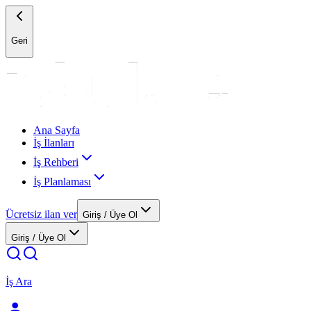
Geri
Ana Sayfa
İş İlanları
İş Rehberi
İş Planlaması
Ücretsiz ilan ver
Giriş / Üye Ol
Giriş / Üye Ol
İş Ara