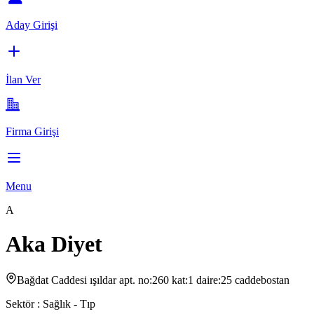
Aday Girişi
İlan Ver
Firma Girişi
Menu
A
Aka Diyet
Bağdat Caddesi ışıldar apt. no:260 kat:1 daire:25 caddebostan
Sektör :
Sağlık - Tıp