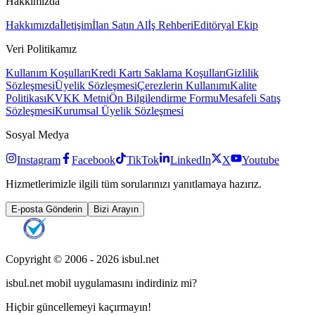
Hakkımızda
Hakkımızda
İletişim
İlan Satın Al
İş Rehberi
Editöryal Ekip
Veri Politikamız
Kullanım Koşulları
Kredi Kartı Saklama Koşulları
Gizlilik
Sözleşmesi
Üyelik Sözleşmesi
Çerezlerin Kullanımı
Kalite
Politikası
KVKK Metni
Ön Bilgilendirme Formu
Mesafeli Satış
Sözleşmesi
Kurumsal Üyelik Sözleşmesi
Sosyal Medya
Instagram
Facebook
TikTok
LinkedIn
X
Youtube
Hizmetlerimizle ilgili tüm sorularınızı yanıtlamaya hazırız.
E-posta Gönderin
Bizi Arayın
Copyright © 2006 -
2026
isbul.net
isbul.net
mobil uygulamasını
indirdiniz mi?
Hiçbir güncellemeyi kaçırmayın!