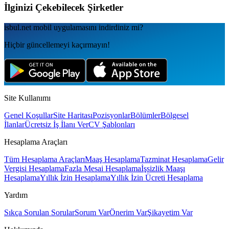
İlginizi Çekebilecek Şirketler
isbul.net
mobil uygulamаsını
indirdiniz mi?
Hiçbir güncellemeyi kaçırmayın!
Site Kullanımı
Genel Koşullar
Site Haritası
Pozisyonlar
Bölümler
Bölgesel
İlanlar
Ücretsiz İş İlanı Ver
CV Şablonları
Hesaplama Araçları
Tüm Hesaplama Araçları
Maaş Hesaplama
Tazminat Hesaplama
Gelir
Vergisi Hesaplama
Fazla Mesai Hesaplama
İşsizlik Maaşı
Hesaplama
Yıllık İzin Hesaplama
Yıllık İzin Ücreti Hesaplama
Yardım
Sıkça Sorulan Sorular
Sorum Var
Önerim Var
Şikayetim Var