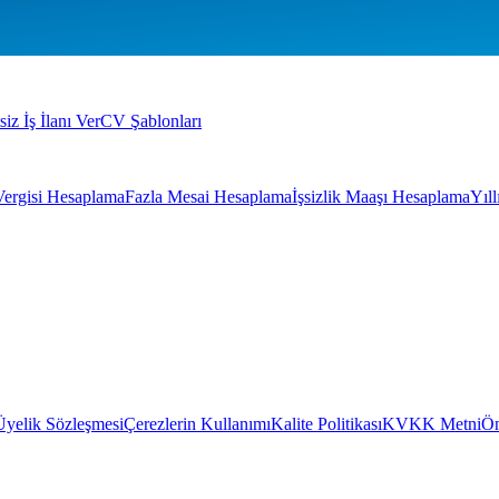
siz İş İlanı Ver
CV Şablonları
Vergisi Hesaplama
Fazla Mesai Hesaplama
İşsizlik Maaşı Hesaplama
Yıl
Üyelik Sözleşmesi
Çerezlerin Kullanımı
Kalite Politikası
KVKK Metni
Ön