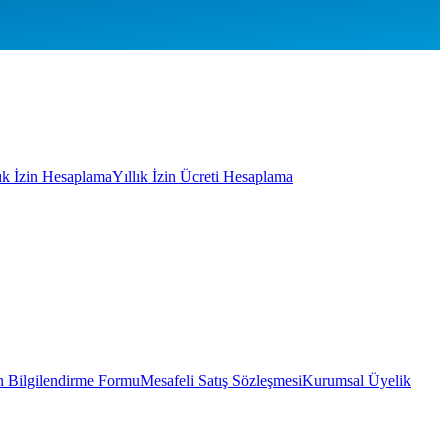
lık İzin Hesaplama
Yıllık İzin Ücreti Hesaplama
 Bilgilendirme Formu
Mesafeli Satış Sözleşmesi
Kurumsal Üyelik