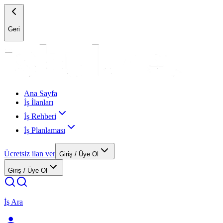
Geri
Ana Sayfa
İş İlanları
İş Rehberi
İş Planlaması
Ücretsiz ilan ver
Giriş / Üye Ol
Giriş / Üye Ol
İş Ara