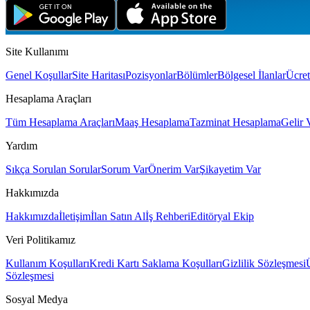
Site Kullanımı
Genel Koşullar
Site Haritası
Pozisyonlar
Bölümler
Bölgesel İlanlar
Ücret
Hesaplama Araçları
Tüm Hesaplama Araçları
Maaş Hesaplama
Tazminat Hesaplama
Gelir 
Yardım
Sıkça Sorulan Sorular
Sorum Var
Önerim Var
Şikayetim Var
Hakkımızda
Hakkımızda
İletişim
İlan Satın Al
İş Rehberi
Editöryal Ekip
Veri Politikamız
Kullanım Koşulları
Kredi Kartı Saklama Koşulları
Gizlilik Sözleşmesi
Sözleşmesi
Sosyal Medya