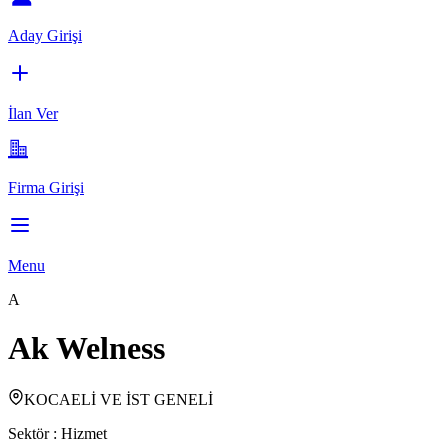
Aday Girişi
İlan Ver
Firma Girişi
Menu
A
Ak Welness
KOCAELİ VE İST GENELİ
Sektör :
Hizmet