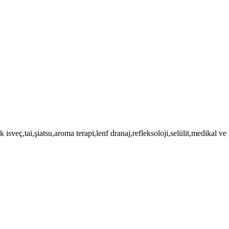
isveç,tai,şiatsu,aroma terapi,lenf dranaj,refleksoloji,selülit,medikal v