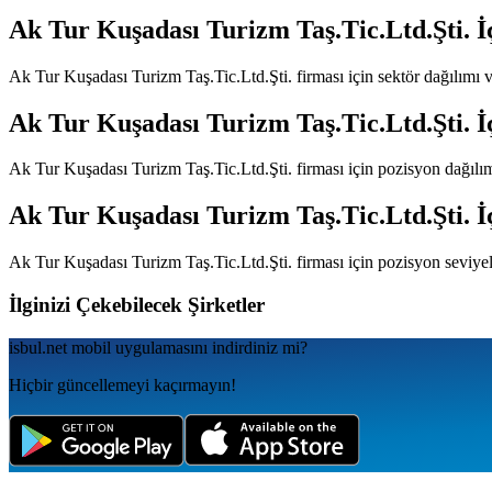
Ak Tur Kuşadası Turizm Taş.Tic.Ltd.Şti.
İ
Ak Tur Kuşadası Turizm Taş.Tic.Ltd.Şti.
firması için sektör dağılımı 
Ak Tur Kuşadası Turizm Taş.Tic.Ltd.Şti.
İ
Ak Tur Kuşadası Turizm Taş.Tic.Ltd.Şti.
firması için pozisyon dağılı
Ak Tur Kuşadası Turizm Taş.Tic.Ltd.Şti.
İ
Ak Tur Kuşadası Turizm Taş.Tic.Ltd.Şti.
firması için pozisyon seviye
İlginizi Çekebilecek Şirketler
isbul.net
mobil uygulamаsını
indirdiniz mi?
Hiçbir güncellemeyi kaçırmayın!