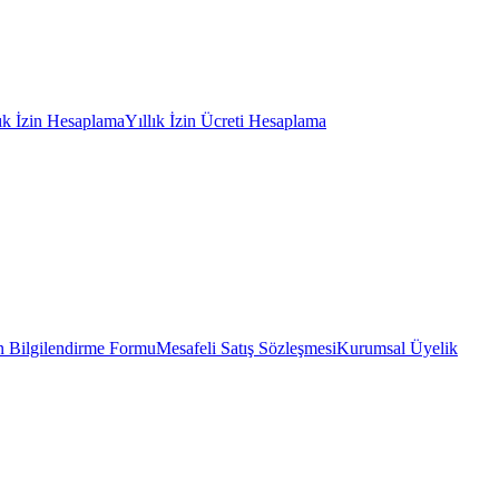
lık İzin Hesaplama
Yıllık İzin Ücreti Hesaplama
 Bilgilendirme Formu
Mesafeli Satış Sözleşmesi
Kurumsal Üyelik