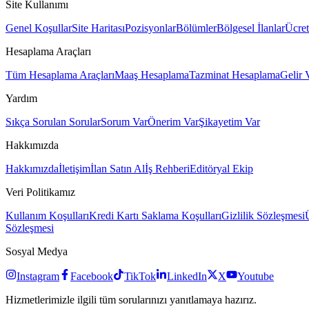
Site Kullanımı
Genel Koşullar
Site Haritası
Pozisyonlar
Bölümler
Bölgesel İlanlar
Ücret
Hesaplama Araçları
Tüm Hesaplama Araçları
Maaş Hesaplama
Tazminat Hesaplama
Gelir 
Yardım
Sıkça Sorulan Sorular
Sorum Var
Önerim Var
Şikayetim Var
Hakkımızda
Hakkımızda
İletişim
İlan Satın Al
İş Rehberi
Editöryal Ekip
Veri Politikamız
Kullanım Koşulları
Kredi Kartı Saklama Koşulları
Gizlilik Sözleşmesi
Sözleşmesi
Sosyal Medya
Instagram
Facebook
TikTok
LinkedIn
X
Youtube
Hizmetlerimizle ilgili tüm sorularınızı yanıtlamaya hazırız.