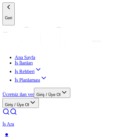
Geri
Ana Sayfa
İş İlanları
İş Rehberi
İş Planlaması
Ücretsiz ilan ver
Giriş / Üye Ol
Giriş / Üye Ol
İş Ara