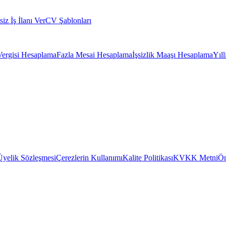
siz İş İlanı Ver
CV Şablonları
Vergisi Hesaplama
Fazla Mesai Hesaplama
İşsizlik Maaşı Hesaplama
Yıl
Üyelik Sözleşmesi
Çerezlerin Kullanımı
Kalite Politikası
KVKK Metni
Ön