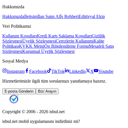
Hakkımızda
Hakkımızda
İletişim
İlan Satın Al
İş Rehberi
Editöryal Ekip
Veri Politikamız
Kullanım Koşulları
Kredi Kartı Saklama Koşulları
Gizlilik
Sözleşmesi
Üyelik Sözleşmesi
Çerezlerin Kullanımı
Kalite
Politikası
KVKK Metni
Ön Bilgilendirme Formu
Mesafeli Satış
Sözleşmesi
Kurumsal Üyelik Sözleşmesi
Sosyal Medya
Instagram
Facebook
TikTok
LinkedIn
X
Youtube
Hizmetlerimizle ilgili tüm sorularınızı yanıtlamaya hazırız.
E-posta Gönderin
Bizi Arayın
Copyright © 2006 -
2026
isbul.net
isbul.net
mobil uygulamasını
indirdiniz mi?