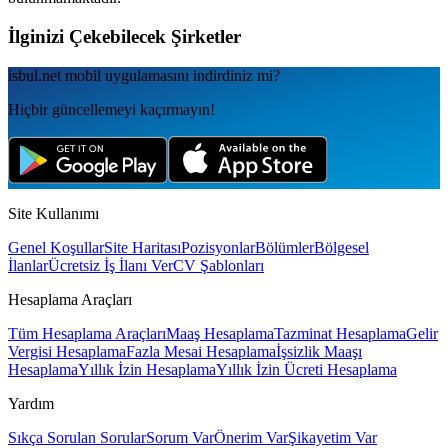
İlginizi Çekebilecek Şirketler
isbul.net
mobil uygulamаsını
indirdiniz mi?
Hiçbir güncellemeyi kaçırmayın!
Site Kullanımı
Genel Koşullar
Site Haritası
Pozisyonlar
Bölümler
Bölgesel
İlanlar
Ücretsiz İş İlanı Ver
CV Şablonları
Hesaplama Araçları
Tüm Hesaplama Araçları
Maaş Hesaplama
Tazminat Hesaplama
Gelir
Vergisi Hesaplama
Fazla Mesai Hesaplama
İşsizlik Maaşı
Hesaplama
Yıllık İzin Hesaplama
Yıllık İzin Ücreti Hesaplama
Yardım
Sıkça Sorulan Sorular
Sorum Var
Önerim Var
Şikayetim Var