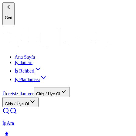
Geri
Ana Sayfa
İş İlanları
İş Rehberi
İş Planlaması
Ücretsiz ilan ver
Giriş / Üye Ol
Giriş / Üye Ol
İş Ara