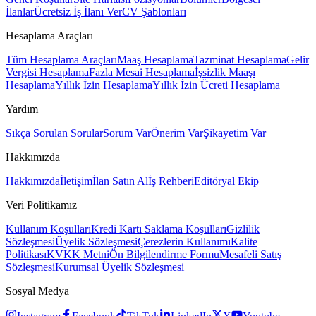
İlanlar
Ücretsiz İş İlanı Ver
CV Şablonları
Hesaplama Araçları
Tüm Hesaplama Araçları
Maaş Hesaplama
Tazminat Hesaplama
Gelir
Vergisi Hesaplama
Fazla Mesai Hesaplama
İşsizlik Maaşı
Hesaplama
Yıllık İzin Hesaplama
Yıllık İzin Ücreti Hesaplama
Yardım
Sıkça Sorulan Sorular
Sorum Var
Önerim Var
Şikayetim Var
Hakkımızda
Hakkımızda
İletişim
İlan Satın Al
İş Rehberi
Editöryal Ekip
Veri Politikamız
Kullanım Koşulları
Kredi Kartı Saklama Koşulları
Gizlilik
Sözleşmesi
Üyelik Sözleşmesi
Çerezlerin Kullanımı
Kalite
Politikası
KVKK Metni
Ön Bilgilendirme Formu
Mesafeli Satış
Sözleşmesi
Kurumsal Üyelik Sözleşmesi
Sosyal Medya