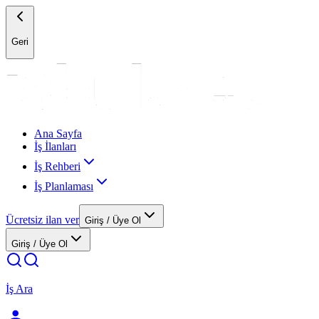
Geri
Ana Sayfa
İş İlanları
İş Rehberi
İş Planlaması
Ücretsiz ilan ver
Giriş / Üye Ol
Giriş / Üye Ol
İş Ara