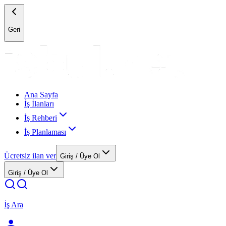
Geri
Ana Sayfa
İş İlanları
İş Rehberi
İş Planlaması
Ücretsiz ilan ver
Giriş / Üye Ol
Giriş / Üye Ol
İş Ara