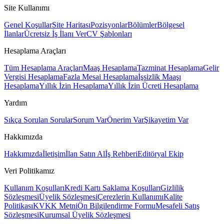
Site Kullanımı
Genel Koşullar
Site Haritası
Pozisyonlar
Bölümler
Bölgesel
İlanlar
Ücretsiz İş İlanı Ver
CV Şablonları
Hesaplama Araçları
Tüm Hesaplama Araçları
Maaş Hesaplama
Tazminat Hesaplama
Gelir
Vergisi Hesaplama
Fazla Mesai Hesaplama
İşsizlik Maaşı
Hesaplama
Yıllık İzin Hesaplama
Yıllık İzin Ücreti Hesaplama
Yardım
Sıkça Sorulan Sorular
Sorum Var
Önerim Var
Şikayetim Var
Hakkımızda
Hakkımızda
İletişim
İlan Satın Al
İş Rehberi
Editöryal Ekip
Veri Politikamız
Kullanım Koşulları
Kredi Kartı Saklama Koşulları
Gizlilik
Sözleşmesi
Üyelik Sözleşmesi
Çerezlerin Kullanımı
Kalite
Politikası
KVKK Metni
Ön Bilgilendirme Formu
Mesafeli Satış
Sözleşmesi
Kurumsal Üyelik Sözleşmesi