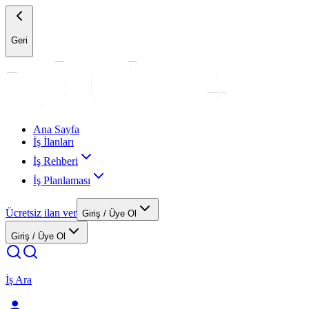
Geri
Ana Sayfa
İş İlanları
İş Rehberi
İş Planlaması
Ücretsiz ilan ver
Giriş / Üye Ol
Giriş / Üye Ol
İş Ara