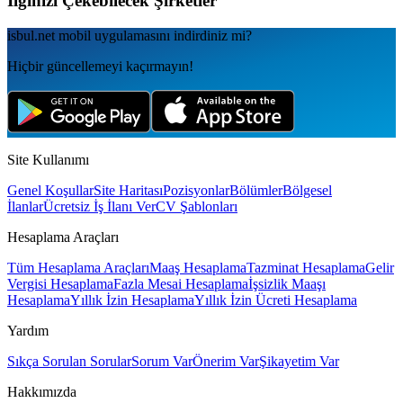
İlginizi Çekebilecek Şirketler
isbul.net
mobil uygulamаsını
indirdiniz mi?
Hiçbir güncellemeyi kaçırmayın!
Site Kullanımı
Genel Koşullar
Site Haritası
Pozisyonlar
Bölümler
Bölgesel
İlanlar
Ücretsiz İş İlanı Ver
CV Şablonları
Hesaplama Araçları
Tüm Hesaplama Araçları
Maaş Hesaplama
Tazminat Hesaplama
Gelir
Vergisi Hesaplama
Fazla Mesai Hesaplama
İşsizlik Maaşı
Hesaplama
Yıllık İzin Hesaplama
Yıllık İzin Ücreti Hesaplama
Yardım
Sıkça Sorulan Sorular
Sorum Var
Önerim Var
Şikayetim Var
Hakkımızda