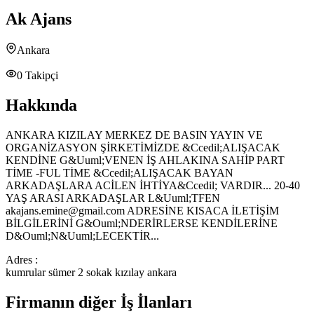
Ak Ajans
Ankara
0
Takipçi
Hakkında
ANKARA KIZILAY MERKEZ DE BASIN YAYIN VE
ORGANİZASYON ŞİRKETİMİZDE &Ccedil;ALIŞACAK
KENDİNE G&Uuml;VENEN İŞ AHLAKINA SAHİP PART
TİME -FUL TİME &Ccedil;ALIŞACAK BAYAN
ARKADAŞLARA ACİLEN İHTİYA&Ccedil; VARDIR... 20-40
YAŞ ARASI ARKADAŞLAR L&Uuml;TFEN
akajans.emine@gmail.com ADRESİNE KISACA İLETİŞİM
BİLGİLERİNİ G&Ouml;NDERİRLERSE KENDİLERİNE
D&Ouml;N&Uuml;LECEKTİR...
Adres :
kumrular sümer 2 sokak kızılay ankara
Firmanın diğer İş İlanları