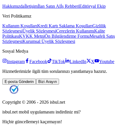
Hakkımızda
İletişim
İlan Satın Al
İş Rehberi
Editöryal Ekip
Veri Politikamız
Kullanım Koşulları
Kredi Kartı Saklama Koşulları
Gizlilik
Sözleşmesi
Üyelik Sözleşmesi
Çerezlerin Kullanımı
Kalite
Politikası
KVKK Metni
Ön Bilgilendirme Formu
Mesafeli Satış
Sözleşmesi
Kurumsal Üyelik Sözleşmesi
Sosyal Medya
Instagram
Facebook
TikTok
LinkedIn
X
Youtube
Hizmetlerimizle ilgili tüm sorularınızı yanıtlamaya hazırız.
E-posta Gönderin
Bizi Arayın
Copyright © 2006 -
2026
isbul.net
isbul.net
mobil uygulamasını
indirdiniz mi?
Hiçbir güncellemeyi kaçırmayın!