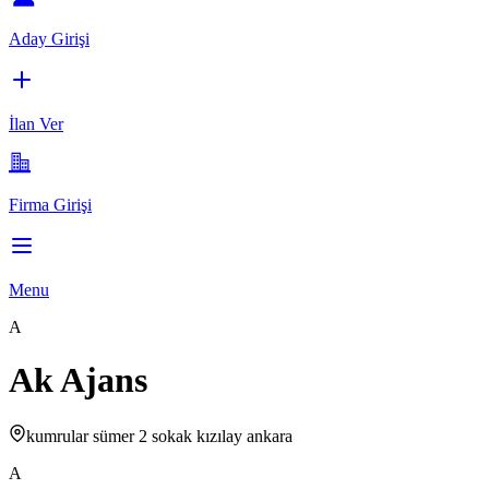
Aday Girişi
İlan Ver
Firma Girişi
Menu
A
Ak Ajans
kumrular sümer 2 sokak kızılay ankara
A