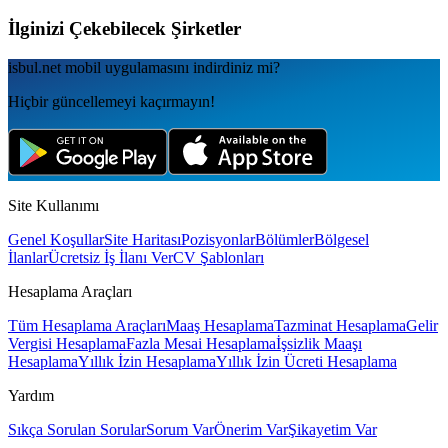
İlginizi Çekebilecek Şirketler
isbul.net
mobil uygulamаsını
indirdiniz mi?
Hiçbir güncellemeyi kaçırmayın!
Site Kullanımı
Genel Koşullar
Site Haritası
Pozisyonlar
Bölümler
Bölgesel
İlanlar
Ücretsiz İş İlanı Ver
CV Şablonları
Hesaplama Araçları
Tüm Hesaplama Araçları
Maaş Hesaplama
Tazminat Hesaplama
Gelir
Vergisi Hesaplama
Fazla Mesai Hesaplama
İşsizlik Maaşı
Hesaplama
Yıllık İzin Hesaplama
Yıllık İzin Ücreti Hesaplama
Yardım
Sıkça Sorulan Sorular
Sorum Var
Önerim Var
Şikayetim Var