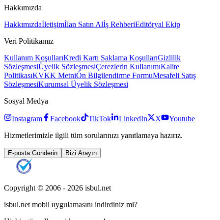
Hakkımızda
Hakkımızda
İletişim
İlan Satın Al
İş Rehberi
Editöryal Ekip
Veri Politikamız
Kullanım Koşulları
Kredi Kartı Saklama Koşulları
Gizlilik
Sözleşmesi
Üyelik Sözleşmesi
Çerezlerin Kullanımı
Kalite
Politikası
KVKK Metni
Ön Bilgilendirme Formu
Mesafeli Satış
Sözleşmesi
Kurumsal Üyelik Sözleşmesi
Sosyal Medya
Instagram
Facebook
TikTok
LinkedIn
X
Youtube
Hizmetlerimizle ilgili tüm sorularınızı yanıtlamaya hazırız.
E-posta Gönderin
Bizi Arayın
Copyright © 2006 -
2026
isbul.net
isbul.net
mobil uygulamasını
indirdiniz mi?