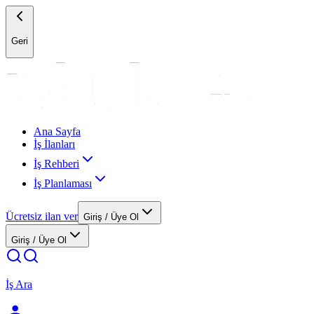
Geri
Ana Sayfa
İş İlanları
İş Rehberi
İş Planlaması
Ücretsiz ilan ver
Giriş / Üye Ol
Giriş / Üye Ol
İş Ara