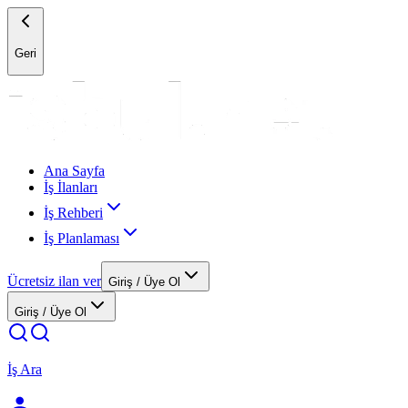
Geri
Ana Sayfa
İş İlanları
İş Rehberi
İş Planlaması
Ücretsiz ilan ver
Giriş / Üye Ol
Giriş / Üye Ol
İş Ara