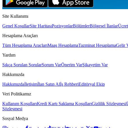
Site Kullanımı
Genel Koşullar
Site Haritası
Pozisyonlar
Bölümler
Bölgesel İlanlar
Ücret
Hesaplama Araçları
Tüm Hesaplama Araçları
Maaş Hesaplama
Tazminat Hesaplama
Gelir 
Yardım
Sıkça Sorulan Sorular
Sorum Var
Önerim Var
Şikayetim Var
Hakkımızda
Hakkımızda
İletişim
İlan Satın Al
İş Rehberi
Editöryal Ekip
Veri Politikamız
Kullanım Koşulları
Kredi Kartı Saklama Koşulları
Gizlilik Sözleşmesi
Sözleşmesi
Sosyal Medya