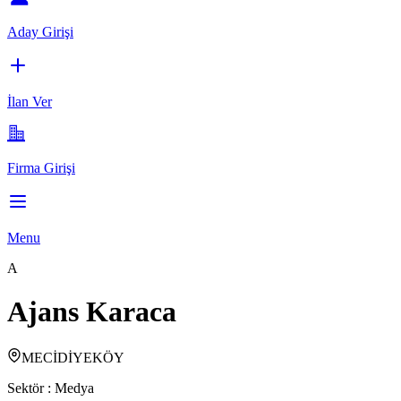
Aday Girişi
İlan Ver
Firma Girişi
Menu
A
Ajans Karaca
MECİDİYEKÖY
Sektör :
Medya