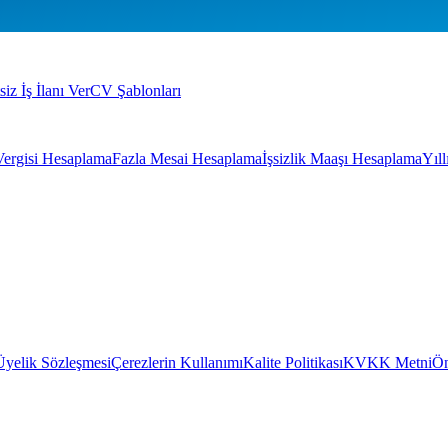
siz İş İlanı Ver
CV Şablonları
Vergisi Hesaplama
Fazla Mesai Hesaplama
İşsizlik Maaşı Hesaplama
Yıl
Üyelik Sözleşmesi
Çerezlerin Kullanımı
Kalite Politikası
KVKK Metni
Ön