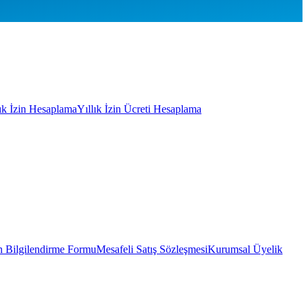
lık İzin Hesaplama
Yıllık İzin Ücreti Hesaplama
 Bilgilendirme Formu
Mesafeli Satış Sözleşmesi
Kurumsal Üyelik