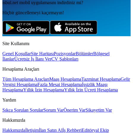
isbul.net
mobil uygulamаsını
indirdiniz mi?
Hiçbir güncellemeyi kaçırmayın!
Site Kullanımı
Genel Koşullar
Site Haritası
Pozisyonlar
Bölümler
Bölgesel
İlanlar
Ücretsiz İş İlanı Ver
CV Şablonları
Hesaplama Araçları
Tüm Hesaplama Araçları
Maaş Hesaplama
Tazminat Hesaplama
Gelir
Vergisi Hesaplama
Fazla Mesai Hesaplama
İşsizlik Maaşı
Hesaplama
Yıllık İzin Hesaplama
Yıllık İzin Ücreti Hesaplama
Yardım
Sıkça Sorulan Sorular
Sorum Var
Önerim Var
Şikayetim Var
Hakkımızda
Hakkımızda
İletişim
İlan Satın Al
İş Rehberi
Editöryal Ekip