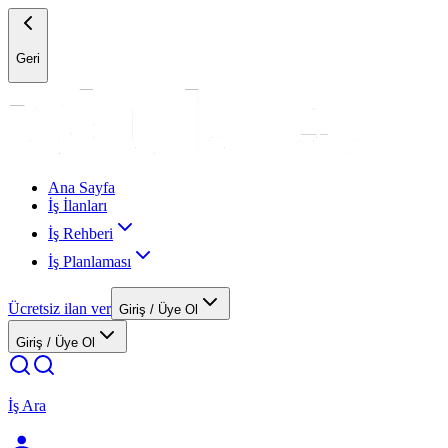
Geri
Ana Sayfa
İş İlanları
İş Rehberi
İş Planlaması
Ücretsiz ilan ver
Giriş / Üye Ol
Giriş / Üye Ol
İş Ara