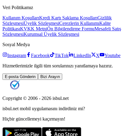
Veri Politikamız
Kullanım Koşulları
Kredi Kartı Saklama Koşulları
Gizlilik
Sözleşmesi
Üyelik Sözleşmesi
Çerezlerin Kullanımı
Kalite
Politikası
KVKK Metni
Ön Bilgilendirme Formu
Mesafeli Satış
Sözleşmesi
Kurumsal Üyelik Sözleşmesi
Sosyal Medya
Instagram
Facebook
TikTok
LinkedIn
X
Youtube
Hizmetlerimizle ilgili tüm sorularınızı yanıtlamaya hazırız.
E-posta Gönderin
Bizi Arayın
Copyright © 2006 -
2026
isbul.net
isbul.net
mobil uygulamasını
indirdiniz mi?
Hiçbir güncellemeyi kaçırmayın!