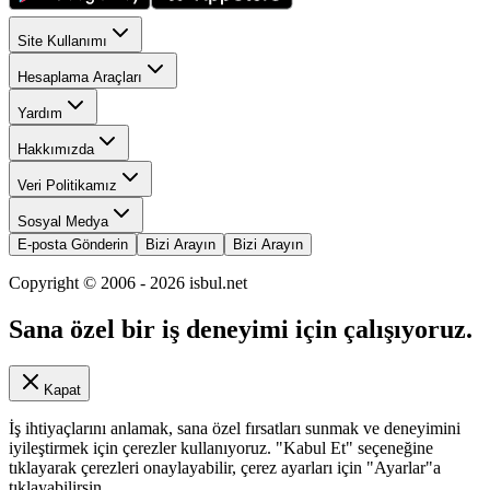
Site Kullanımı
Hesaplama Araçları
Yardım
Hakkımızda
Veri Politikamız
Sosyal Medya
E-posta Gönderin
Bizi Arayın
Bizi Arayın
Copyright © 2006 -
2026
isbul.net
Sana özel bir iş deneyimi için çalışıyoruz.
Kapat
İş ihtiyaçlarını anlamak, sana özel fırsatları sunmak ve deneyimini
iyileştirmek için çerezler kullanıyoruz. "Kabul Et" seçeneğine
tıklayarak çerezleri onaylayabilir, çerez ayarları için "Ayarlar"a
tıklayabilirsin.