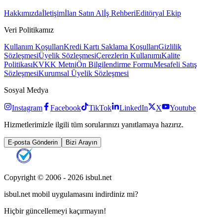
Hakkımızda
İletişim
İlan Satın Al
İş Rehberi
Editöryal Ekip
Veri Politikamız
Kullanım Koşulları
Kredi Kartı Saklama Koşulları
Gizlilik
Sözleşmesi
Üyelik Sözleşmesi
Çerezlerin Kullanımı
Kalite
Politikası
KVKK Metni
Ön Bilgilendirme Formu
Mesafeli Satış
Sözleşmesi
Kurumsal Üyelik Sözleşmesi
Sosyal Medya
Instagram
Facebook
TikTok
LinkedIn
X
Youtube
Hizmetlerimizle ilgili tüm sorularınızı yanıtlamaya hazırız.
E-posta Gönderin
Bizi Arayın
Copyright © 2006 -
2026
isbul.net
isbul.net
mobil uygulamasını
indirdiniz mi?
Hiçbir güncellemeyi kaçırmayın!