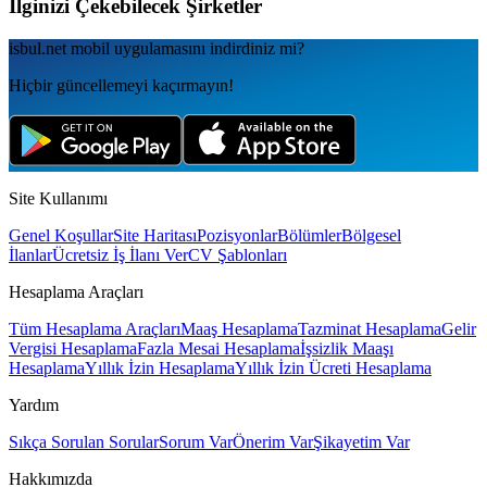
İlginizi Çekebilecek Şirketler
isbul.net
mobil uygulamаsını
indirdiniz mi?
Hiçbir güncellemeyi kaçırmayın!
Site Kullanımı
Genel Koşullar
Site Haritası
Pozisyonlar
Bölümler
Bölgesel
İlanlar
Ücretsiz İş İlanı Ver
CV Şablonları
Hesaplama Araçları
Tüm Hesaplama Araçları
Maaş Hesaplama
Tazminat Hesaplama
Gelir
Vergisi Hesaplama
Fazla Mesai Hesaplama
İşsizlik Maaşı
Hesaplama
Yıllık İzin Hesaplama
Yıllık İzin Ücreti Hesaplama
Yardım
Sıkça Sorulan Sorular
Sorum Var
Önerim Var
Şikayetim Var
Hakkımızda