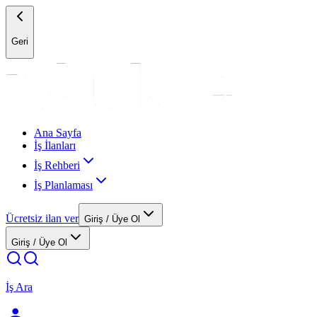
Geri
Ana Sayfa
İş İlanları
İş Rehberi
İş Planlaması
Ücretsiz ilan ver
Giriş / Üye Ol
Giriş / Üye Ol
İş Ara