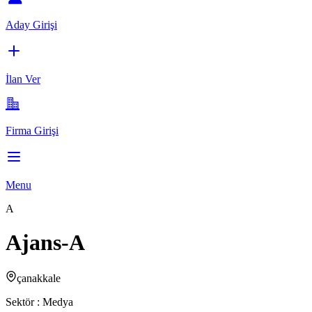
Aday Girişi
İlan Ver
Firma Girişi
Menu
A
Ajans-A
çanakkale
Sektör :
Medya