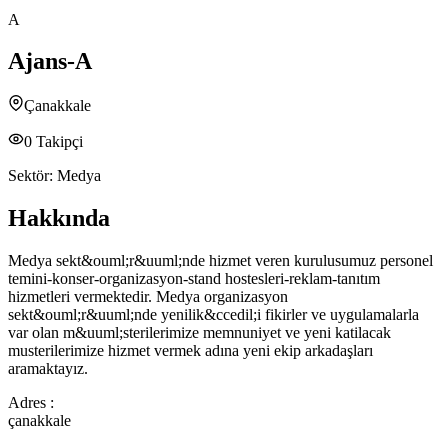
A
Ajans-A
Çanakkale
0
Takipçi
Sektör:
Medya
Hakkında
Medya sekt&ouml;r&uuml;nde hizmet veren kurulusumuz personel
temini-konser-organizasyon-stand hostesleri-reklam-tanıtım
hizmetleri vermektedir. Medya organizasyon
sekt&ouml;r&uuml;nde yenilik&ccedil;i fikirler ve uygulamalarla
var olan m&uuml;sterilerimize memnuniyet ve yeni katilacak
musterilerimize hizmet vermek adına yeni ekip arkadaşları
aramaktayız.
Adres :
çanakkale