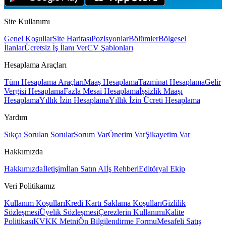
Site Kullanımı
Genel Koşullar
Site Haritası
Pozisyonlar
Bölümler
Bölgesel
İlanlar
Ücretsiz İş İlanı Ver
CV Şablonları
Hesaplama Araçları
Tüm Hesaplama Araçları
Maaş Hesaplama
Tazminat Hesaplama
Gelir
Vergisi Hesaplama
Fazla Mesai Hesaplama
İşsizlik Maaşı
Hesaplama
Yıllık İzin Hesaplama
Yıllık İzin Ücreti Hesaplama
Yardım
Sıkça Sorulan Sorular
Sorum Var
Önerim Var
Şikayetim Var
Hakkımızda
Hakkımızda
İletişim
İlan Satın Al
İş Rehberi
Editöryal Ekip
Veri Politikamız
Kullanım Koşulları
Kredi Kartı Saklama Koşulları
Gizlilik
Sözleşmesi
Üyelik Sözleşmesi
Çerezlerin Kullanımı
Kalite
Politikası
KVKK Metni
Ön Bilgilendirme Formu
Mesafeli Satış