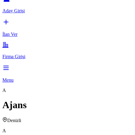
Aday Girişi
İlan Ver
Firma Girişi
Menu
A
Ajans
Denizli
A