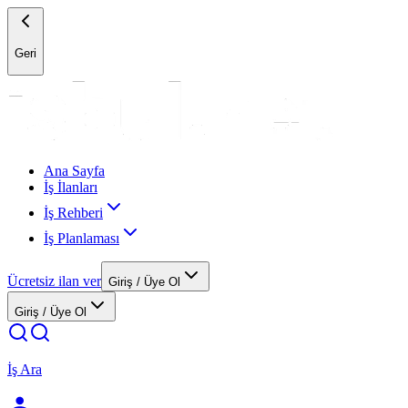
Geri
Ana Sayfa
İş İlanları
İş Rehberi
İş Planlaması
Ücretsiz ilan ver
Giriş / Üye Ol
Giriş / Üye Ol
İş Ara