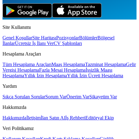
Site Kullanımı
Genel Koşullar
Site Haritası
Pozisyonlar
Bölümler
Bölgesel
İlanlar
Ücretsiz İş İlanı Ver
CV Şablonları
Hesaplama Araçları
Tüm Hesaplama Araçları
Maaş Hesaplama
Tazminat Hesaplama
Gelir
Vergisi Hesaplama
Fazla Mesai Hesaplama
İşsizlik Maaşı
Hesaplama
Yıllık İzin Hesaplama
Yıllık İzin Ücreti Hesaplama
Yardım
Sıkça Sorulan Sorular
Sorum Var
Önerim Var
Şikayetim Var
Hakkımızda
Hakkımızda
İletişim
İlan Satın Al
İş Rehberi
Editöryal Ekip
Veri Politikamız
Kullanım Koşulları
Kredi Kartı Saklama Koşulları
Gizlilik