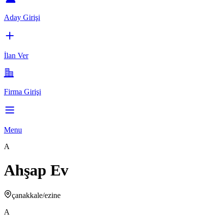
Aday Girişi
İlan Ver
Firma Girişi
Menu
A
Ahşap Ev
çanakkale/ezine
A