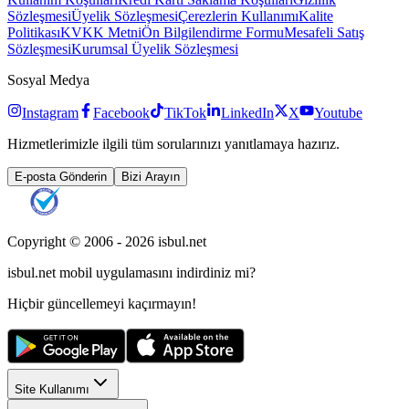
Sözleşmesi
Üyelik Sözleşmesi
Çerezlerin Kullanımı
Kalite
Politikası
KVKK Metni
Ön Bilgilendirme Formu
Mesafeli Satış
Sözleşmesi
Kurumsal Üyelik Sözleşmesi
Sosyal Medya
Instagram
Facebook
TikTok
LinkedIn
X
Youtube
Hizmetlerimizle ilgili tüm sorularınızı yanıtlamaya hazırız.
E-posta Gönderin
Bizi Arayın
Copyright © 2006 -
2026
isbul.net
isbul.net
mobil uygulamasını
indirdiniz mi?
Hiçbir güncellemeyi kaçırmayın!
Site Kullanımı