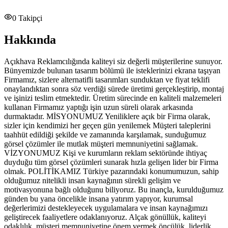
0
Takipçi
Hakkında
Açıkhava Reklamcılığında kaliteyi siz değerli müşterilerine sunuyor.
Bünyemizde bulunan tasarım bölümü ile isteklerinizi ekrana taşıyan
Firmamız, sizlere alternatifli tasarımları sunduktan ve fiyat teklifi
onaylandıktan sonra söz verdiği sürede üretimi gerçekleştirip, montaj
ve işinizi teslim etmektedir. Üretim sürecinde en kaliteli malzemeleri
kullanan Firmamız yaptığı işin uzun süreli olarak arkasında
durmaktadır. MİSYONUMUZ Yeniliklere açık bir Firma olarak,
sizler için kendimizi her geçen gün yenilemek Müşteri taleplerini
taahhüt edildiği şekilde ve zamanında karşılamak, sunduğumuz
görsel çözümler ile mutlak müşteri memnuniyetini sağlamak.
VİZYONUMUZ Kişi ve kurumların reklam sektöründe ihtiyaç
duyduğu tüm görsel çözümleri sunarak hızla gelişen lider bir Firma
olmak. POLİTİKAMIZ Türkiye pazarındaki konumumuzun, sahip
olduğumuz nitelikli insan kaynağının sürekli gelişim ve
motivasyonuna bağlı olduğunu biliyoruz. Bu inançla, kurulduğumuz
günden bu yana öncelikle insana yatırım yapıyor, kurumsal
değerlerimizi destekleyecek uygulamalara ve insan kaynağımızı
geliştirecek faaliyetlere odaklanıyoruz. Alçak gönüllük, kaliteyi
odaklılık, müşteri memnuniyetine önem vermek öncülük, liderlik,