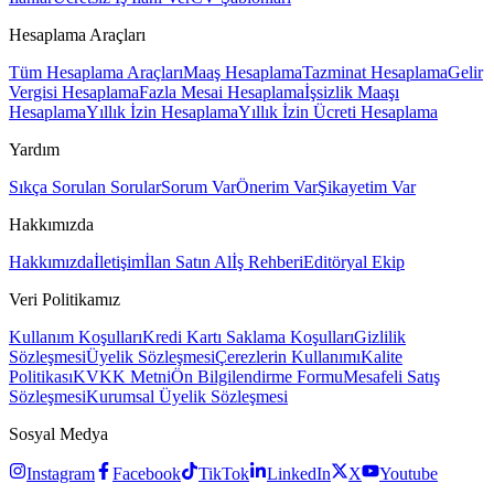
Hesaplama Araçları
Tüm Hesaplama Araçları
Maaş Hesaplama
Tazminat Hesaplama
Gelir
Vergisi Hesaplama
Fazla Mesai Hesaplama
İşsizlik Maaşı
Hesaplama
Yıllık İzin Hesaplama
Yıllık İzin Ücreti Hesaplama
Yardım
Sıkça Sorulan Sorular
Sorum Var
Önerim Var
Şikayetim Var
Hakkımızda
Hakkımızda
İletişim
İlan Satın Al
İş Rehberi
Editöryal Ekip
Veri Politikamız
Kullanım Koşulları
Kredi Kartı Saklama Koşulları
Gizlilik
Sözleşmesi
Üyelik Sözleşmesi
Çerezlerin Kullanımı
Kalite
Politikası
KVKK Metni
Ön Bilgilendirme Formu
Mesafeli Satış
Sözleşmesi
Kurumsal Üyelik Sözleşmesi
Sosyal Medya
Instagram
Facebook
TikTok
LinkedIn
X
Youtube