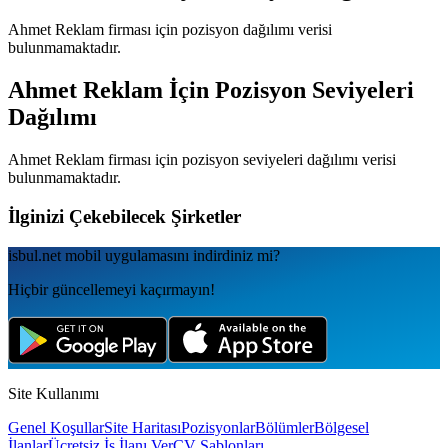
Ahmet Reklam
firması için pozisyon dağılımı verisi
bulunmamaktadır.
Ahmet Reklam
İçin Pozisyon Seviyeleri
Dağılımı
Ahmet Reklam
firması için pozisyon seviyeleri dağılımı verisi
bulunmamaktadır.
İlginizi Çekebilecek Şirketler
isbul.net
mobil uygulamаsını
indirdiniz mi?
Hiçbir güncellemeyi kaçırmayın!
Site Kullanımı
Genel Koşullar
Site Haritası
Pozisyonlar
Bölümler
Bölgesel
İlanlar
Ücretsiz İş İlanı Ver
CV Şablonları