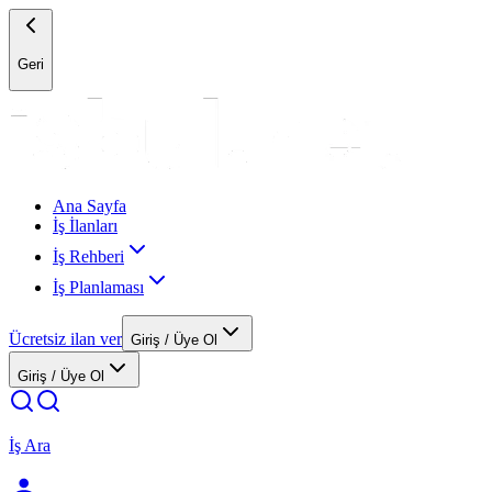
Geri
Ana Sayfa
İş İlanları
İş Rehberi
İş Planlaması
Ücretsiz ilan ver
Giriş / Üye Ol
Giriş / Üye Ol
İş Ara