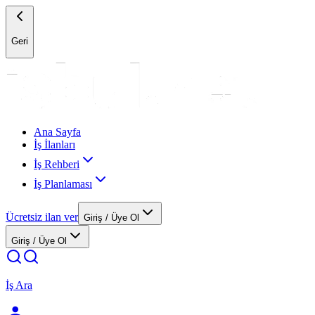
Geri
Ana Sayfa
İş İlanları
İş Rehberi
İş Planlaması
Ücretsiz ilan ver
Giriş / Üye Ol
Giriş / Üye Ol
İş Ara