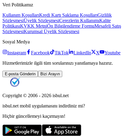
Veri Politikamız
Kullanım Koşulları
Kredi Kartı Saklama Koşulları
Gizlilik
Sözleşmesi
Üyelik Sözleşmesi
Çerezlerin Kullanımı
Kalite
Politikası
KVKK Metni
Ön Bilgilendirme Formu
Mesafeli Satış
Sözleşmesi
Kurumsal Üyelik Sözleşmesi
Sosyal Medya
Instagram
Facebook
TikTok
LinkedIn
X
Youtube
Hizmetlerimizle ilgili tüm sorularınızı yanıtlamaya hazırız.
E-posta Gönderin
Bizi Arayın
Copyright © 2006 -
2026
isbul.net
isbul.net
mobil uygulamasını
indirdiniz mi?
Hiçbir güncellemeyi kaçırmayın!