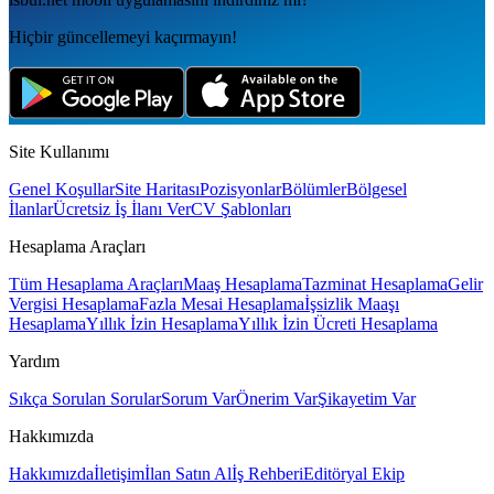
Hiçbir güncellemeyi kaçırmayın!
Site Kullanımı
Genel Koşullar
Site Haritası
Pozisyonlar
Bölümler
Bölgesel
İlanlar
Ücretsiz İş İlanı Ver
CV Şablonları
Hesaplama Araçları
Tüm Hesaplama Araçları
Maaş Hesaplama
Tazminat Hesaplama
Gelir
Vergisi Hesaplama
Fazla Mesai Hesaplama
İşsizlik Maaşı
Hesaplama
Yıllık İzin Hesaplama
Yıllık İzin Ücreti Hesaplama
Yardım
Sıkça Sorulan Sorular
Sorum Var
Önerim Var
Şikayetim Var
Hakkımızda
Hakkımızda
İletişim
İlan Satın Al
İş Rehberi
Editöryal Ekip