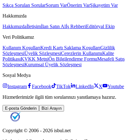
Sıkça Sorulan Sorular
Sorum Var
Önerim Var
Şikayetim Var
Hakkımızda
Hakkımızda
İletişim
İlan Satın Al
İş Rehberi
Editöryal Ekip
Veri Politikamız
Kullanım Koşulları
Kredi Kartı Saklama Koşulları
Gizlilik
Sözleşmesi
Üyelik Sözleşmesi
Çerezlerin Kullanımı
Kalite
Politikası
KVKK Metni
Ön Bilgilendirme Formu
Mesafeli Satış
Sözleşmesi
Kurumsal Üyelik Sözleşmesi
Sosyal Medya
Instagram
Facebook
TikTok
LinkedIn
X
Youtube
Hizmetlerimizle ilgili tüm sorularınızı yanıtlamaya hazırız.
E-posta Gönderin
Bizi Arayın
Copyright © 2006 -
2026
isbul.net