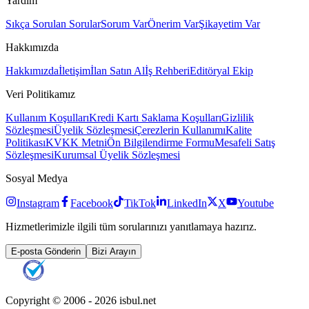
Yardım
Sıkça Sorulan Sorular
Sorum Var
Önerim Var
Şikayetim Var
Hakkımızda
Hakkımızda
İletişim
İlan Satın Al
İş Rehberi
Editöryal Ekip
Veri Politikamız
Kullanım Koşulları
Kredi Kartı Saklama Koşulları
Gizlilik
Sözleşmesi
Üyelik Sözleşmesi
Çerezlerin Kullanımı
Kalite
Politikası
KVKK Metni
Ön Bilgilendirme Formu
Mesafeli Satış
Sözleşmesi
Kurumsal Üyelik Sözleşmesi
Sosyal Medya
Instagram
Facebook
TikTok
LinkedIn
X
Youtube
Hizmetlerimizle ilgili tüm sorularınızı yanıtlamaya hazırız.
E-posta Gönderin
Bizi Arayın
Copyright © 2006 -
2026
isbul.net