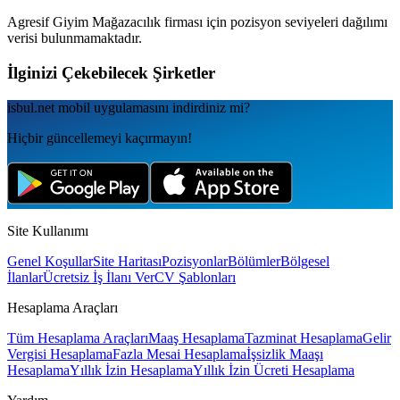
Agresif Giyim Mağazacılık
firması için pozisyon seviyeleri dağılımı
verisi bulunmamaktadır.
İlginizi Çekebilecek Şirketler
isbul.net
mobil uygulamаsını
indirdiniz mi?
Hiçbir güncellemeyi kaçırmayın!
Site Kullanımı
Genel Koşullar
Site Haritası
Pozisyonlar
Bölümler
Bölgesel
İlanlar
Ücretsiz İş İlanı Ver
CV Şablonları
Hesaplama Araçları
Tüm Hesaplama Araçları
Maaş Hesaplama
Tazminat Hesaplama
Gelir
Vergisi Hesaplama
Fazla Mesai Hesaplama
İşsizlik Maaşı
Hesaplama
Yıllık İzin Hesaplama
Yıllık İzin Ücreti Hesaplama