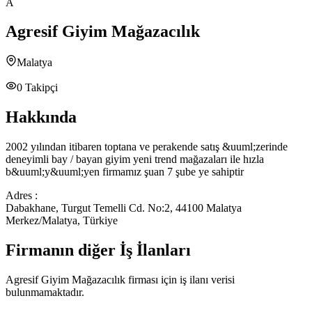
A
Agresif Giyim Mağazacılık
Malatya
0
Takipçi
Hakkında
2002 yılından itibaren toptana ve perakende satış &uuml;zerinde
deneyimli bay / bayan giyim yeni trend mağazaları ile hızla
b&uuml;y&uuml;yen firmamız şuan 7 şube ye sahiptir
Adres :
Dabakhane, Turgut Temelli Cd. No:2, 44100 Malatya
Merkez/Malatya, Türkiye
Firmanın diğer İş İlanları
Agresif Giyim Mağazacılık
firması için iş ilanı verisi
bulunmamaktadır.