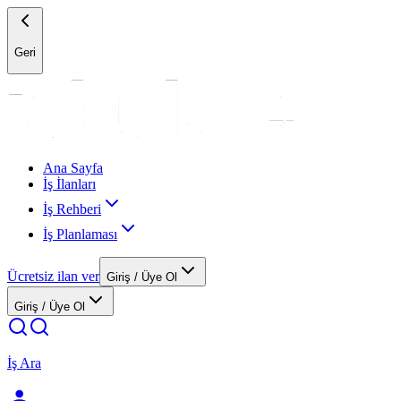
Geri
Ana Sayfa
İş İlanları
İş Rehberi
İş Planlaması
Ücretsiz ilan ver
Giriş / Üye Ol
Giriş / Üye Ol
İş Ara