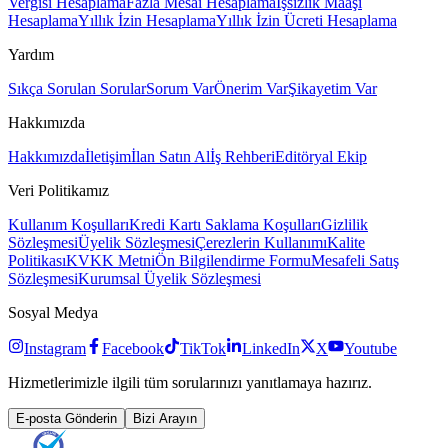
Vergisi Hesaplama
Fazla Mesai Hesaplama
İşsizlik Maaşı
Hesaplama
Yıllık İzin Hesaplama
Yıllık İzin Ücreti Hesaplama
Yardım
Sıkça Sorulan Sorular
Sorum Var
Önerim Var
Şikayetim Var
Hakkımızda
Hakkımızda
İletişim
İlan Satın Al
İş Rehberi
Editöryal Ekip
Veri Politikamız
Kullanım Koşulları
Kredi Kartı Saklama Koşulları
Gizlilik
Sözleşmesi
Üyelik Sözleşmesi
Çerezlerin Kullanımı
Kalite
Politikası
KVKK Metni
Ön Bilgilendirme Formu
Mesafeli Satış
Sözleşmesi
Kurumsal Üyelik Sözleşmesi
Sosyal Medya
Instagram
Facebook
TikTok
LinkedIn
X
Youtube
Hizmetlerimizle ilgili tüm sorularınızı yanıtlamaya hazırız.
E-posta Gönderin
Bizi Arayın