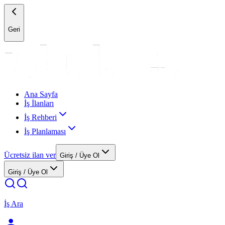
Geri
Ana Sayfa
İş İlanları
İş Rehberi
İş Planlaması
Ücretsiz ilan ver
Giriş / Üye Ol
Giriş / Üye Ol
İş Ara