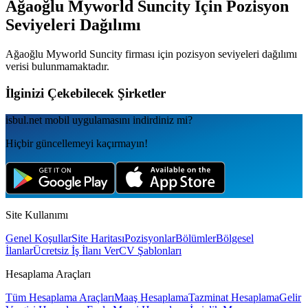
Ağaoğlu Myworld Suncity
İçin Pozisyon
Seviyeleri Dağılımı
Ağaoğlu Myworld Suncity
firması için pozisyon seviyeleri dağılımı
verisi bulunmamaktadır.
İlginizi Çekebilecek Şirketler
isbul.net
mobil uygulamаsını
indirdiniz mi?
Hiçbir güncellemeyi kaçırmayın!
Site Kullanımı
Genel Koşullar
Site Haritası
Pozisyonlar
Bölümler
Bölgesel
İlanlar
Ücretsiz İş İlanı Ver
CV Şablonları
Hesaplama Araçları
Tüm Hesaplama Araçları
Maaş Hesaplama
Tazminat Hesaplama
Gelir